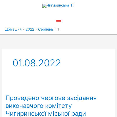
Перейти
Головне
до
вмісту
меню
Домашня
2022
Серпень
1
01.08.2022
Проведено
чергове
Проведено чергове засідання
засідання
виконавчого
виконавчого комітету
комітету
Чигиринської міської ради
Чигиринської