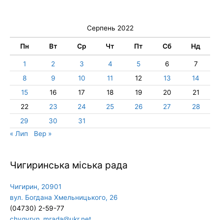
Серпень 2022
Пн
Вт
Ср
Чт
Пт
Сб
Нд
1
2
3
4
5
6
7
8
9
10
11
12
13
14
15
16
17
18
19
20
21
22
23
24
25
26
27
28
29
30
31
« Лип
Вер »
Чигиринська міська рада
Чигирин, 20901
вул. Богдана Хмельницького, 26
(04730) 2-59-77
chygyryn_mrada@ukr.net