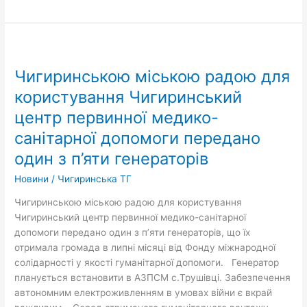
Чигиринською
міською
Чигиринською міською радою для
радою
для
користування Чигиринський
користування
центр первинної медико-
Чигиринський
санітарної допомоги передано
центр
первинної
один з п’яти генераторів
медико-
Новини
/
Чигиринська ТГ
санітарної
допомоги
Чигиринською міською радою для користування
передано
Чигиринський центр первинної медико-санітарної
один
допомоги передано один з п’яти генераторів, що їх
з
отримала громада в липні місяці від Фонду міжнародної
п’яти
солідарності у якості гуманітарної допомоги. Генератор
генераторів
планується встановити в АЗПСМ с.Трушівці. Забезпечення
автономним електроживленням в умовах війни є вкрай