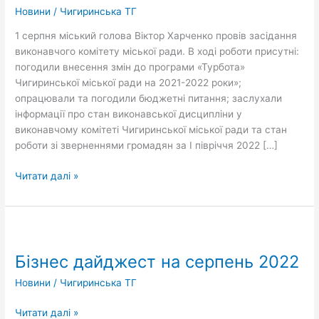
міської
Новини
/
Чигиринська ТГ
ради
1 серпня міський голова Віктор Харченко провів засідання
виконавчого комітету міської ради. В ході роботи присутні:
погодили внесення змін до програми «Турбота»
Чигиринської міської ради на 2021-2022 роки»;
опрацювали та погодили бюджетні питання; заслухали
інформації про стан виконавської дисципліни у
виконавчому комітеті Чигиринської міської ради та стан
роботи зі зверненнями громадян за І півріччя 2022 […]
Читати далі »
Бізнес
дайджест
Бізнес дайджест на серпень 2022
на
серпень
Новини
/
Чигиринська ТГ
2022
Читати далі »