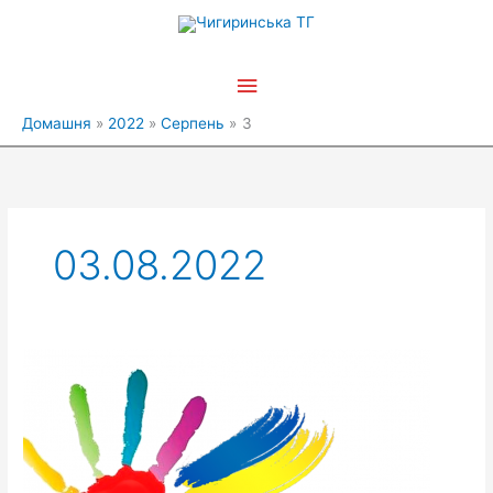
Перейти
Головне
до
вмісту
меню
Домашня
2022
Серпень
3
03.08.2022
До
уваги
молоді
Чигиринської
громади!