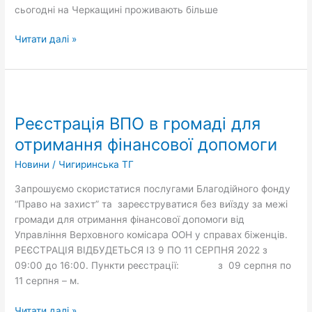
сьогодні на Черкащині проживають більше
Читати далі »
Реєстрація
ВПО
Реєстрація ВПО в громаді для
в
громаді
отримання фінансової допомоги
для
Новини
/
Чигиринська ТГ
отримання
фінансової
Запрошуємо скористатися послугами Благодійного фонду
допомоги
“Право на захист” та зареєструватися без виїзду за межі
громади для отримання фінансової допомоги від
Управління Верховного комісара ООН у справах біженців.
РЕЄСТРАЦІЯ ВІДБУДЕТЬСЯ ІЗ 9 ПО 11 СЕРПНЯ 2022 з
09:00 до 16:00. Пункти реєстрації: з 09 серпня по
11 серпня – м.
Читати далі »