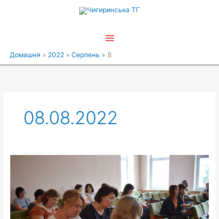
Перейти
Головне
до
вмісту
меню
Домашня
2022
Серпень
8
08.08.2022
Проведено
навчання
з
спеціалістами
й
адміністраторами