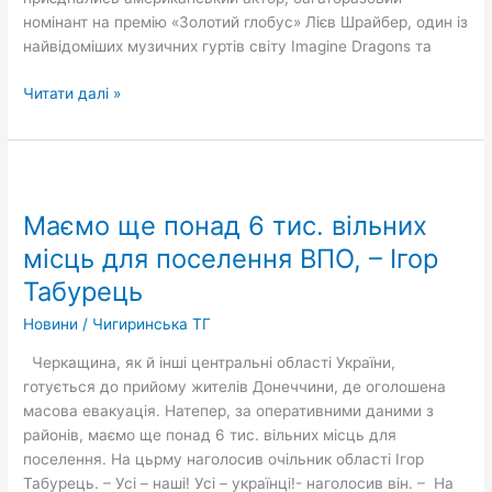
номінант на премію «Золотий глобус» Лієв Шрайбер, один із
найвідоміших музичних гуртів світу Imagine Dragons та
Читати далі »
Маємо
ще
Маємо ще понад 6 тис. вільних
понад
6
місць для поселення ВПО, – Ігор
тис.
Табурець
вільних
місць
Новини
/
Чигиринська ТГ
для
Черкащина, як й інші центральні області України,
поселення
готується до прийому жителів Донеччини, де оголошена
ВПО,
масова евакуація. Натепер, за оперативними даними з
–
районів, маємо ще понад 6 тис. вільних місць для
Ігор
поселення. На цьрму наголосив очільник області Ігор
Табурець
Табурець. – Усі – наші! Усі – українці!- наголосив він. – На