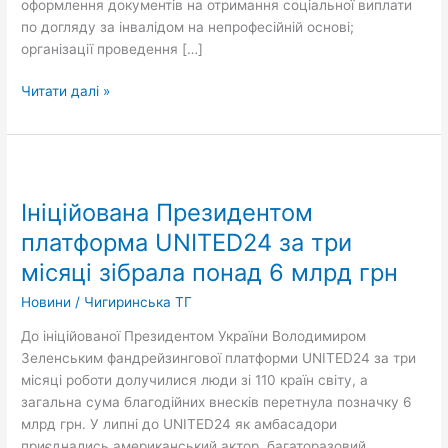
оформлення документів на отримання соціальної виплати
по догляду за інвалідом на непрофесійній основі;
організації проведення […]
Читати далі »
Ініційована
Президентом
Ініційована Президентом
платформа
UNITED24
платформа UNITED24 за три
за
місяці зібрала понад 6 млрд грн
три
місяці
Новини
/
Чигиринська ТГ
зібрала
До ініційованої Президентом України Володимиром
понад
Зеленським фандрейзингової платформи UNITED24 за три
6
місяці роботи долучилися люди зі 110 країн світу, а
млрд
загальна сума благодійних внесків перетнула позначку 6
грн
млрд грн. У липні до UNITED24 як амбасадори
приєднались американський актор, багаторазовий