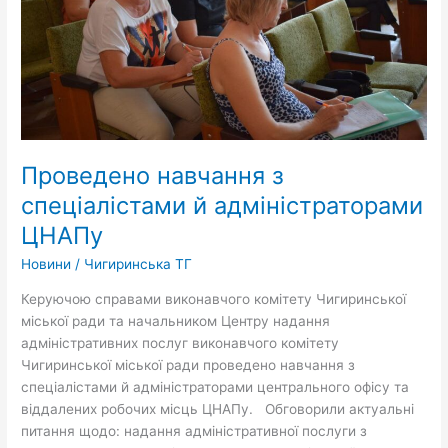
ЦНАПу
Проведено навчання з
спеціалістами й адміністраторами
ЦНАПу
Новини
/
Чигиринська ТГ
Керуючою справами виконавчого комітету Чигиринської
міської ради та начальником Центру надання
адміністративних послуг виконавчого комітету
Чигиринської міської ради проведено навчання з
спеціалістами й адміністраторами центрального офісу та
віддалених робочих місць ЦНАПу. Обговорили актуальні
питання щодо: надання адміністративної послуги з