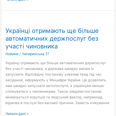
Українці
отримають
Українці отримають ще більше
ще
більше
автоматичних держпослуг без
автоматичних
участі чиновника
держпослуг
без
Новини
/
Чигиринська ТГ
участі
Українці отримають ще більше автоматичних держпослуг
чиновника
без участі чиновника, а держава швидко зможе їх
запускати. Відповідну постанову ухвалив Уряд під час
засідання, інформують у Мінцифри України. Це дозволить
нам швидко запускати автопослуги, а українцям менше
спілкуватися з чиновниками. Також завдяки постанові
мінімізується корупція та людський фактор, наприклад,
відмова в послузі без вагомої причини. Замість очікування
Читати далі »