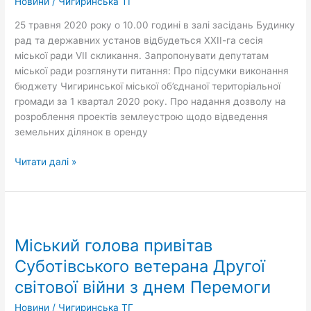
Новини
/
Чигиринська ТГ
скликання
25 травня 2020 року о 10.00 годині в залі засідань Будинку
рад та державних установ відбудеться ХХІІ-га сесія
міської ради VIІ скликання. Запропонувати депутатам
міської ради розглянути питання: Про підсумки виконання
бюджету Чигиринської міської об’єднаної територіальної
громади за 1 квартал 2020 року. Про надання дозволу на
розроблення проектів землеустрою щодо відведення
земельних ділянок в оренду
Читати далі »
Міський
голова
Міський голова привітав
привітав
Суботівського
Суботівського ветерана Другої
ветерана
світової війни з днем Перемоги
Другої
світової
Новини
/
Чигиринська ТГ