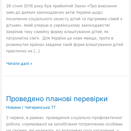
стати
26 січня 2016 року був прийнятий Закон «Про внесення
патронатним
змін до деяких законодавчих актів України щодо
вихователем?
посилення соціального захисту дітей та підтримки сімей з
дітьми», який уперше в українському законодавстві
закріпив таку сімейну форму влаштування дітей, як
патронатна сім’я. Для України це нове явище, проте в
розвинутих країнах завдяки такій формі влаштування дітей
практично не […]
Читати далі »
Проведено
планові
Проведено планові перевірки
перевірки
Новини
/
Чигиринська ТГ
2 червня, в рамках проведення соціально-профілактичної
роботи, спрямованої на запобігання потраплянню особами
чи сім’ями, які належать до вразливих груп населення, у