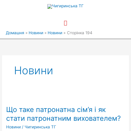
Перейти
Головне
до
вмісту
меню
Домашня
Новини
Новини
Сторінка 194
Новини
Що
таке
Що таке патронатна сім’я і як
патронатна
сім’я
стати патронатним вихователем?
і
Новини
/
Чигиринська ТГ
як