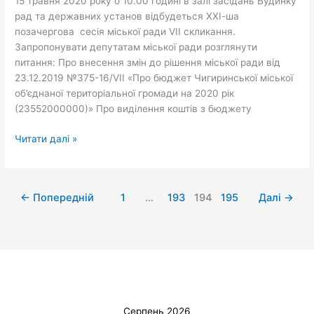
15 травня 2020 року о 10.00 годині в залі засідань Будинку
скликання
рад та державних установ відбудеться ХХІ-ша
позачергова сесія міської ради VIІ скликання.
Запропонувати депутатам міської ради розглянути
питання: Про внесення змін до рішення міської ради від
23.12.2019 №375-16/VІІ «Про бюджет Чигиринської міської
об’єднаної територіальної громади на 2020 рік
(23552000000)» Про виділення коштів з бюджету
Читати далі »
←
Попередній
1
…
193
194
195
Далі
→
Серпень 2026