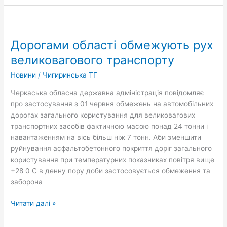
Дорогами
області
Дорогами області обмежують рух
обмежують
рух
великовагового транспорту
великовагового
Новини
/
Чигиринська ТГ
транспорту
Черкаська обласна державна адміністрація повідомляє
про застосування з 01 червня обмежень на автомобільних
дорогах загального користування для великовагових
транспортних засобів фактичною масою понад 24 тонни і
навантаженням на вісь більш ніж 7 тонн. Аби зменшити
руйнування асфальтобетонного покриття доріг загального
користування при температурних показниках повітря вище
+28 0 С в денну пору доби застосовується обмеження та
заборона
Читати далі »