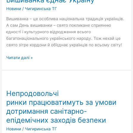
Новини
/
Чигиринська ТГ
Вишиванка – це особлива національна традиція українців.
А сам День вишиванки – свято покликане сприянню
єдності і культурного відродження всього
багатонаціонального українського народу. Тож нехай це
свято зітре кордони й об’єднає українців по всьому світу!
Читати далі »
Непродовольчі
ринки працюватимуть
Непродовольчі
за
умови
ринки працюватимуть за умови
дотримання
дотримання санітарно-
санітарно-
епідемічних заходів безпеки
епідемічних
заходів
Новини
/
Чигиринська ТГ
безпеки