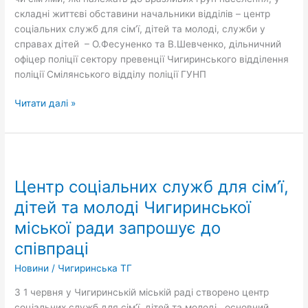
складні життєві обставини начальники відділів – центр
соціальних служб для сім’ї, дітей та молоді, служби у
справах дітей – О.Фесуненко та В.Шевченко, дільничний
офіцер поліції сектору превенції Чигиринського відділення
поліції Смілянського відділу поліції ГУНП
Читати далі »
Центр
соціальних
Центр соціальних служб для сім’ї,
служб
для
дітей та молоді Чигиринської
сім’ї,
міської ради запрошує до
дітей
співпраці
та
молоді
Новини
/
Чигиринська ТГ
Чигиринської
міської
З 1 червня у Чигиринській міській раді створено центр
ради
соціальних служб для сім’ї, дітей та молоді, основний