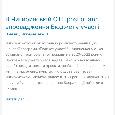
В
Чигиринській
В Чигиринській ОТГ розпочато
ОТГ
розпочато
впровадження Бюджету участі
впровадження
Новини
/
Чигиринська ТГ
Бюджету
участі
Чигиринською міською радою розпочато реалізацію
цільової програми «Бюджет участі Чигиринської міської
об’єднаної територіальної громади на 2020-2022 роки».
Програма бюджету участі надає шанс кожному члену
нашої громади подати проекти, пов’язані з покращенням
життя в населених пунктах, які будуть реалізовані
Чигиринською міською радою в 2021 році. 02 червня 2020
року відбулося перше засідання Координаційної ради з
питань
Читати далі »