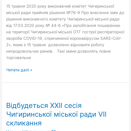
15 травня 2020 року виконавчий комітет Чигиринської
міської ради прийняв рішення №76-9 Про внесення змін до
рішення виконавчого комітету Чигиринської міської ради
від 17.03.2020 року № 44-6 «Про запобігання поширенню
на території Чигиринської міської ОТГ гострої респіраторної
хвороби СОVID-19, спричиненої коронавірусом SARS-CoV-
2», яким з 15 травня дозволено відновити роботу
непродовольчих ринків. Такі зміни дозволять повне
торговельне
Читати далі »
Відбудеться
ХХІІ
Відбудеться ХХІІ сесія
сесія
Чигиринської
Чигиринської міської ради VII
міської
скликання
ради
VII