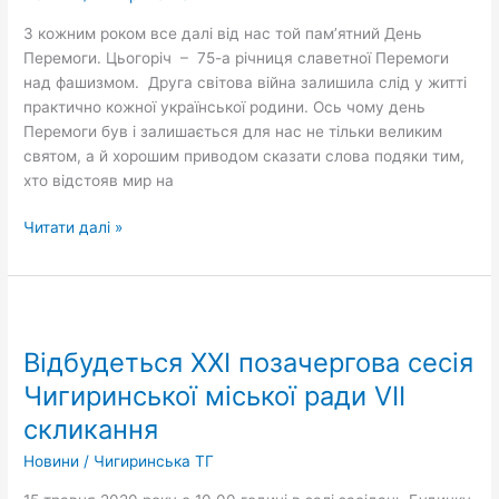
війни
З кожним роком все далі від нас той пам’ятний День
з
Перемоги. Цьогоріч – 75-а річниця славетної Перемоги
днем
над фашизмом. Друга світова війна залишила слід у житті
Перемоги
практично кожної української родини. Ось чому день
Перемоги був і залишається для нас не тільки великим
святом, а й хорошим приводом сказати слова подяки тим,
хто відстояв мир на
Читати далі »
Відбудеться
ХХІ
Відбудеться ХХІ позачергова сесія
позачергова
сесія
Чигиринської міської ради VII
Чигиринської
скликання
міської
ради
Новини
/
Чигиринська ТГ
VII