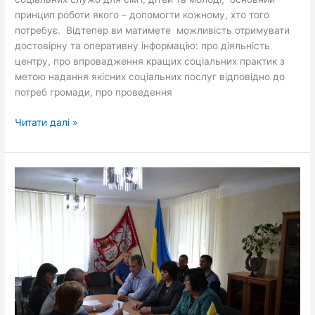
запрошує
принцип роботи якого – допомогти кожному, хто того
до
потребує. Відтепер ви матимете можливість отримувати
співпраці
достовірну та оперативну інформацію: про діяльність
центру, про впровадження кращих соціальних практик з
метою надання якісних соціальних послуг відповідно до
потреб громади, про проведення
Читати далі »
Відбулося
чергове
засідання
комісії
з
питань
захисту
прав
дітей
Чигиринської