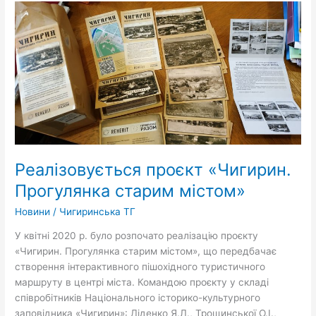
Реалізовується
проєкт
«Чигирин.
Прогулянка
старим
містом»
Реалізовується проєкт «Чигирин.
Прогулянка старим містом»
Новини
/
Чигиринська ТГ
У квітні 2020 р. було розпочато реалізацію проєкту
«Чигирин. Прогулянка старим містом», що передбачає
створення інтерактивного пішохідного туристичного
маршруту в центрі міста. Командою проєкту у складі
співробітників Національного історико-культурного
заповідника «Чигирин»: Діденко Я.Л., Трощинської О.І.,