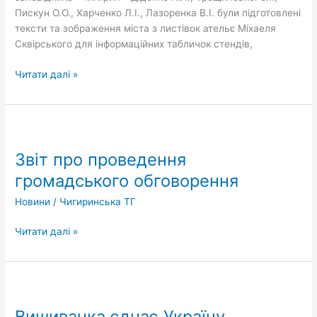
Пискун О.О., Харченко Л.І., Лазоренка В.І. були підготовлені
тексти та зображення міста з листівок ательє Міхаеля
Сквірського для інформаційних табличок стендів,
Читати далі »
Звіт
про
Звіт про проведення
проведення
громадського
громадського обговорення
обговорення
Новини
/
Чигиринська ТГ
Читати далі »
Вишиванка
єднає
Вишиванка єднає Україну
Україну