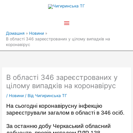
Перейти
Головне
до
вмісту
меню
Домашня
Новини
В області 346 зареєстрованих у цілому випадків на
коронавірус
В області 346 зареєстрованих у
цілому випадків на коронавірус
/
Новини
/ Від
Чигиринська ТГ
На сьогодні коронавірусну інфекцію
зареєстрували загалом в області в 346 осіб.
За останню добу Черкаський обласний
лабцентр провів методом ПЛР 138