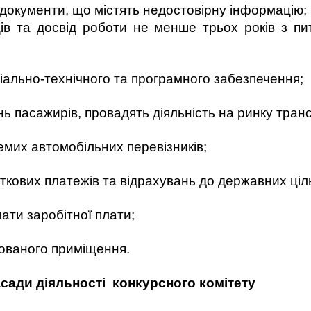
і документи, що містять недостовірну інформацію;
свід роботи не менше трьох років з питан
іально-технічного та програмного забезпечення;
ь пасажирів, провадять діяльність на ринку тран
емих автомобільних перевізників;
аткових платежів та відрахувань до державних ці
лати заробітної плати;
дованого приміщення.
асади діяльності конкурсного комітету