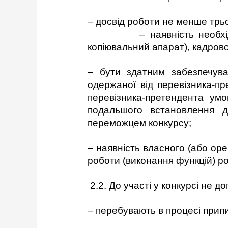
– досвід роботи не менше трьо
– наявність необхідного м
копіювальний апарат), кадров
– бути здатним забезпечуват
одержаної від перевізника-пр
перевізника-претендента умо
подальшого встановлення д
переможцем конкурсу;
– наявність власного (або ор
роботи (виконання функцій) ро
2.2. До участі у конкурсі не д
– перебувають в процесі прип