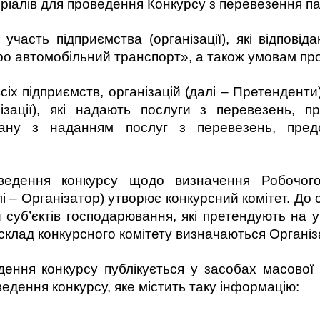
еріалів для проведення Конкурсу з перевезення па
 участь підприємства (організації), які відпові
ро автомобільний транспорт», а також умовам про
всіх підприємств, організацій (далі – Претенденти
нізації), які надають послуги з перевезень, п
язану з наданням послуг з перевезень, пред
оведення конкурсу щодо визначення Робочого
лі – Організатор) утворює конкурсний комітет. До 
суб’єктів господарювання, які претендують на у
склад конкурсного комітету визначаються Органі
ення конкурсу публікується у засобах масової 
едення конкурсу, яке містить таку інформацію: