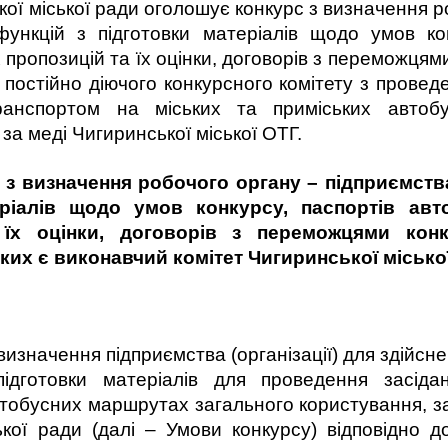
кої міської ради оголошує конкурс з визначення р
 функцій з підготовки матеріалів щодо умов ко
пропозицій та їх оцінки, договорів з переможцями
постійно діючого конкурсного комітету з провед
ранспортом на міських та приміських автоб
за меді Чигиринської міської ОТГ.
 з визначення робочого органу – підприємства
ріалів щодо умов конкурсу, паспортів авт
їх оцінки, договорів з переможцями конк
ких є виконавчий комітет Чигиринської місько
изначення підприємства (організації) для здійсн
 підготовки матеріалів для проведення засіда
втобусних маршрутах загального користування, 
ької ради (далі – Умови конкурсу) відповідно д