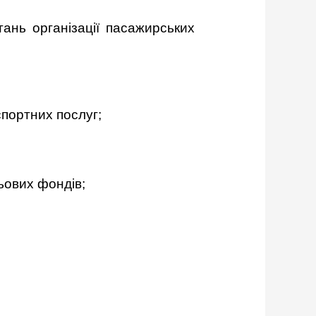
ь організації пасажирських
спортних послуг;
льових фондів;