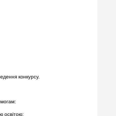
ведення конкурсу.
имогам:
ою освітою;