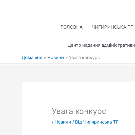
Перейти
до
вмісту
ГОЛОВНА
ЧИГИРИНСЬКА ТГ
Центр надання адміністративн
Домашня
Новини
Увага конкурс
Увага конкурс
/
Новини
/ Від
Чигиринська ТГ