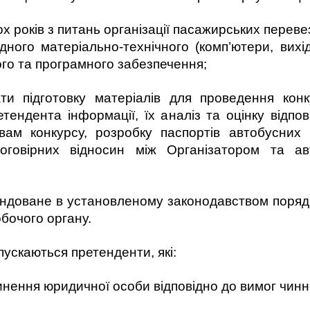
х років з питань організації пасажирських переве
атеріально-технічного (комп’ютери, вихід в 
ого та програмного забезпечення;
и підготовку матеріалів для проведення конку
етендента інформації, їх аналіз та оцінку відпов
вам конкурсу, розробку паспортів автобусних
оговірних відносин між Організатором та ав
ендоване в установленому законодавством порядк
бочого органу.
опускаються претенденти, які:
инення юридичної особи відповідно до вимог чинн