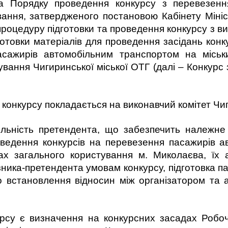
та Порядку проведення конкурсу з перевезенн
ання, затвердженого постановою Кабінету Мініс
 процедуру підготовки та проведення конкурсу з в
дготовки матеріалів для проведення засідань кон
асажирів автомобільним транспортом на міськ
вання Чигиринської міської ОТГ (далі – Конкурс 
конкурсу покладається на виконавчий комітет Чиг
яльність претендента, що забезпечить належне 
роведення конкурсів на перевезення пасажирів 
х загального користування м. Миколаєва, їх ан
зника-претендента умовам конкурсу, підготовка п
о встановлення відносин між організатором та 
рсу є визначення на конкурсних засадах Робо