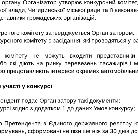
 органу Організатор утворює конкурсний комітет
ої влади, Чигиринської міської ради та її виконав
дставники громадських організацій.
урсного комітету затверджується Організатором.
го комітету є засідання, які проводяться у раз
о комітету не можуть входити представники 
або які діють на ринку перевезень пасажирів і
бо представляють інтереси окремих автомобільних
участі у конкурсі
етендент подає Організатору такі документи:
і згідно з додатком 1 до даних Умов конкурсу;
одо Претендента з Єдиного державного реєстру ю
рмувань, сформовані не пізніше ніж за 30 днів д