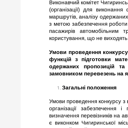
Виконавчий комітет Чигиринсь
(організації) для виконання
маршрутів, аналізу одержаних 
з метою забезпечення роботи 
пасажирів автомобільним т
користування, що не виходять 
Умови
проведення
конкурсу
функцій з підготовки мате
одержаних пропозицій та 
замовником перевезень на я
Загальні положення
Умови проведення конкурсу з в
організації забезпечення і
визначення перевізників на а
є виконком Чигиринської міс