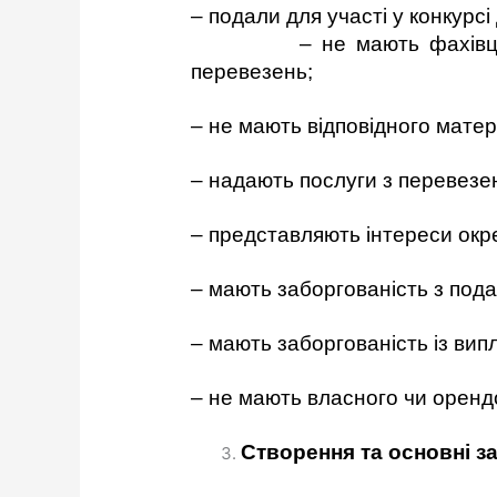
– подали для участі у конкурс
– не мають фахівців та до
перевезень;
– не мають відповідного матер
– надають послуги з перевезен
– представляють інтереси окр
– мають заборгованість з под
– мають заборгованість із вип
– не мають власного чи орен
Створення та основні з