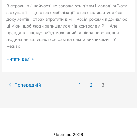
окупованих
3 страхи, які найчастіше заважають дітям і молоді виїхати
територій
з окупації — це страх мобілізації, страх залишитися без
України
документів і страх втратити дім. Росія роками підживлює
до
ці міфи, щоб люди залишалися під контролем РФ. Але
закладів
правда в іншому: виїзд можливий, а після повернення
вищої
людина не залишається сам на сам із викликами. У
освіти
межах
Читати далі »
←
Попередній
1
2
3
Червень 2026