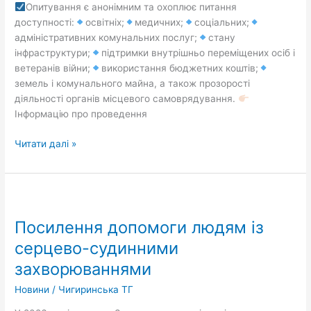
під
Опитування є анонімним та охоплює питання
час
доступності:
освітніх;
медичних;
соціальних;
визначення
адміністративних комунальних послуг;
стану
пріоритетів
інфраструктури;
підтримки внутрішньо переміщених осіб і
майбутніх
ветеранів війни;
використання бюджетних коштів;
контрольних
земель і комунального майна, а також прозорості
заходів
діяльності органів місцевого самоврядування.
Інформацію про проведення
Читати далі »
Посилення
допомоги
Посилення допомоги людям із
людям
із
серцево-судинними
серцево-
захворюваннями
судинними
захворюваннями
Новини
/
Чигиринська ТГ