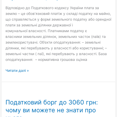
Відповідно до Податкового кодексу України плата за
землю – це обов’язковий платіж у складі податку на майно,
що справляється у формі земельного податку або орендної
плати за земельні ділянки державної і
комунальної власності. Платниками податку є
власники земельних ділянок, земельних часток (паїв) та
землекористувачі. Об’єкти оподаткування: – земельні
ділянки, які перебувають у власності або користуванні; –
земельні частки ( паї), які перебувають у власності. База
оподаткування: – нормативна грошова оцінка
Читати далі »
Податковий
борг
Податковий борг до 3060 грн:
до
3060
чому ви можете не знати про
грн: