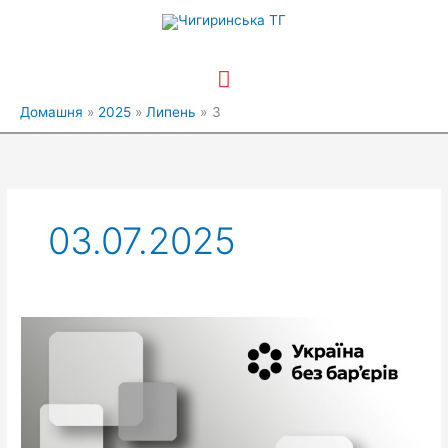
Перейти
Головне
до
вмісту
меню
Домашня
2025
Липень
3
03.07.2025
Інформаційна
кампанія
“Україна
без
бар’єрів”