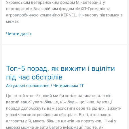
2.0»
Українським ветеранським фондом Мінветеранів у
партнерстві з Благодійним фондом «МХП-Громаді» та
агровиробничою компанією KERNEL. Фінансову підтримку в
межах
Читати далі »
Топ-5
порад,
Топ-5 порад, як вижити і вціліти
як
вижити
під час обстрілів
і
Актуальні оголошення
/
Чигиринська ТГ
вціліти
під
Це не той «топ-5», який ми би хотіли написати, але він
час
вартий вашої уваги більше, ніж будь-що інше. Адже ці
обстрілів
поради допоможуть вам захистити себе та рідних і вижити
у разі чергових російських обстрілів. Бо ті, хто знають
алгоритм дій, мають більше шансів на порятунок. Нині у
мережі можна знайти багато інформації про те, які