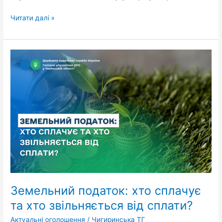
Читати далі »
Земельний
податок:
хто
сплачує
та
хто
звільняється
від
сплати?
Земельний податок: хто сплачує
та хто звільняється від сплати?
Актуальні оголошення
/
Чигиринська ТГ