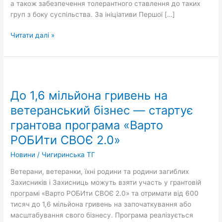
а також забезпечення толерантного ставлення до таких
груп з боку суспільства. За ініціативи Першої […]
Читати далі »
До
1,6
До 1,6 мільйона гривень на
мільйона
гривень
ветеранський бізнес — стартує
на
грантова програма «Варто
ветеранський
РОБИти СВОЄ 2.0»
бізнес
—
Новини
/
Чигиринська ТГ
стартує
грантова
Ветерани, ветеранки, їхні родини та родини загиблих
програма
Захисників і Захисниць можуть взяти участь у грантовій
«Варто
програмі «Варто РОБИти СВОЄ 2.0» та отримати від 600
РОБИти
тисяч до 1,6 мільйона гривень на започаткування або
СВОЄ
масштабування свого бізнесу. Програма реалізується