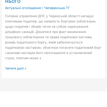
нього
чому
ви
Актуальні оголошення
/
Чигиринська ТГ
можете
Головне управління ДПС у Черкаській області нагадує
не
платникам податків, що наявність боргових зобов’язань
знати
щодо податків і зборів тягне за собою нарахування
про
штрафних санкцій. Дізнатися про факт виникнення
нього
грошового зобов’язання та права податкової застави,
розмір податкового боргу, який забезпечується
податковою заставою, обов’язок погасити податковий борг
і можливі наслідки його непогашення в установлений
строк, платник може з
Читати далі »