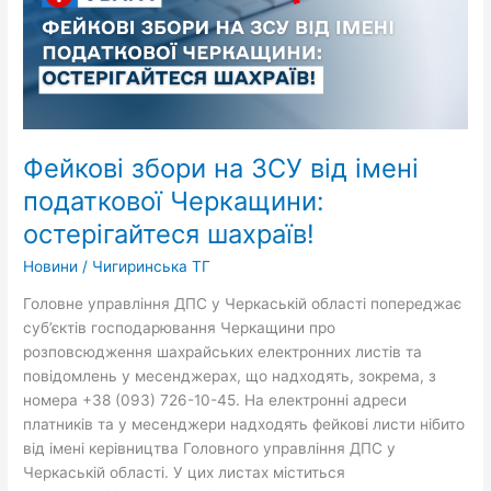
податкової
Черкащини:
остерігайтеся
шахраїв!
Фейкові збори на ЗСУ від імені
податкової Черкащини:
остерігайтеся шахраїв!
Новини
/
Чигиринська ТГ
Головне управління ДПС у Черкаській області попереджає
суб’єктів господарювання Черкащини про
розповсюдження шахрайських електронних листів та
повідомлень у месенджерах, що надходять, зокрема, з
номера +38 (093) 726-10-45. На електронні адреси
платників та у месенджери надходять фейкові листи нібито
від імені керівництва Головного управління ДПС у
Черкаській області. У цих листах міститься