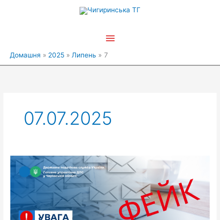
Перейти
Головне
до
вмісту
меню
Домашня
2025
Липень
7
07.07.2025
Фейкові
збори
на
ЗСУ
від
імені