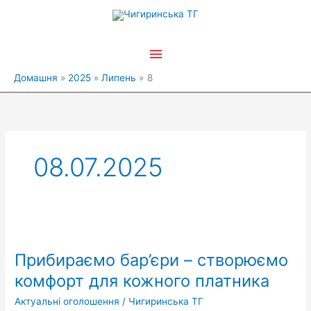
Перейти
Головне
до
вмісту
меню
Домашня
2025
Липень
8
08.07.2025
Прибираємо
бар’єри
Прибираємо бар’єри – створюємо
–
створюємо
комфорт для кожного платника
комфорт
Актуальні оголошення
/
Чигиринська ТГ
для