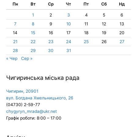
Пн
Вт
Ср
Чт
Пт
Сб
Нд
1
2
3
4
5
6
7
8
9
10
11
12
13
14
15
16
17
18
19
20
21
22
23
24
25
26
27
28
29
30
31
« Чер
Сер »
Чигиринська міська рада
Чигирин, 20901
вул. Богдана Хмельницького, 26
(04730) 2-59-77
chygyryn_mrada@ukr.net
Графік роботи: 8:00 – 17:00
Архіви