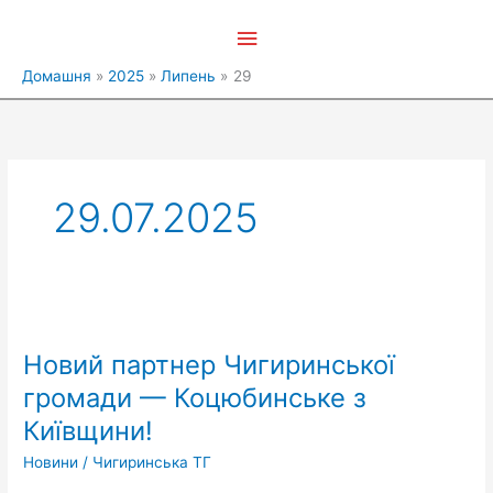
Перейти
Головне
до
вмісту
меню
Домашня
2025
Липень
29
29.07.2025
Новий
партнер
Новий партнер Чигиринської
Чигиринської
громади
громади — Коцюбинське з
—
Київщини!
Коцюбинське
з
Новини
/
Чигиринська ТГ
Київщини!