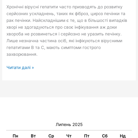
Хронічні вірусні гепатити часто призводять до розвитку
серйозних ускладнень, таких як фіброз, цироз печінки та
рак печінки. Найскладнішим є те, що в більшості випадків
хворі не здогадуються про своє інфікування аж доки
хвороба не розвинеться і серйозно не уразить печінку.
Лише незначна частина осіб, які інфікуються вірусними
гепатитами В та С, мають симптоми гострого
захворювання.
Читати далі »
Липень 2025
Пн
Вт
Ср
Чт
Пт
Сб
Нд