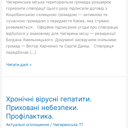
Чигиринська міська територіальна громада розширює
горизонти співпраці! Цього разу підписали договір з
Коцюбинською селищною громадою — активною та
сучасною громадою з передмістя Києва, яка стрімко
розвивається. Офіційне підписання угоди про співпрацю
відбулося у знаковому для Чигирина місці — резиденції
Богдана Хмельницького. Документ засвідчили очільники
громад — Віктор Харченко та Сергій Даніш. Співпраця
передбачає […]
Читати далі »
Хронічні
вірусні
Хронічні вірусні гепатити.
гепатити.
Приховані
Приховані небезпеки.
небезпеки.
Профілактика.
Профілактика.
Актуальні оголошення
/
Чигиринська ТГ