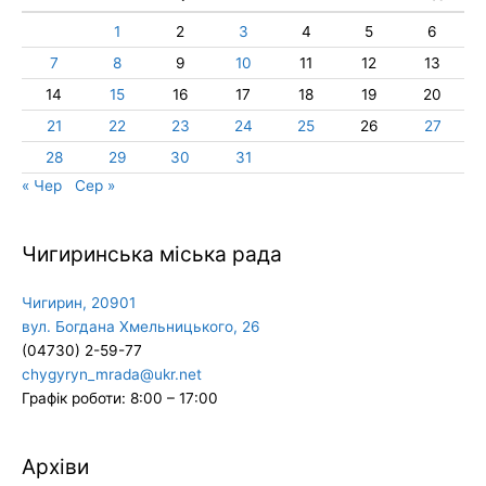
1
2
3
4
5
6
7
8
9
10
11
12
13
14
15
16
17
18
19
20
21
22
23
24
25
26
27
28
29
30
31
« Чер
Сер »
Чигиринська міська рада
Чигирин, 20901
вул. Богдана Хмельницького, 26
(04730) 2-59-77
chygyryn_mrada@ukr.net
Графік роботи: 8:00 – 17:00
Архіви
Архіви