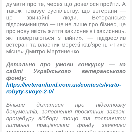
думати про те, через що довелося пройти. А
також показує суспільству, що ветерани —
це звичайні люди. Ветеранське
підприємництво — це не лише про бізнес, це
про нову якість життя захисників і захисниць,
які повертаються з війни», — підкреслив
ветеран та власник мережі кавʼярень «Тихе
місце» Дмитро Мартиненко.
Детально про умови конкурсу — на
сайті Українського ветеранського
фонду:
https://veteranfund.com.ua/contests/varto-
robyty-svoye-2-0/
Більше дізнатися про підготовку
документів, заповнення проєктних заявок,
процедуру відбору тощо та поставити
питання працівникам фонду заявники
матимуть змогу під час онлайн-воркшопів.