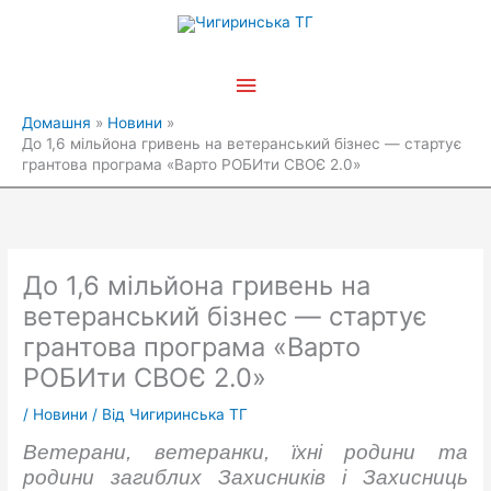
Перейти
Головне
до
вмісту
меню
Домашня
Новини
До 1,6 мільйона гривень на ветеранський бізнес — стартує
грантова програма «Варто РОБИти СВОЄ 2.0»
До 1,6 мільйона гривень на
ветеранський бізнес — стартує
грантова програма «Варто
РОБИти СВОЄ 2.0»
/
Новини
/ Від
Чигиринська ТГ
Ветерани, ветеранки, їхні родини та
родини загиблих Захисників і Захисниць