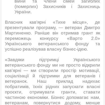
війни та члени сімей загиблих
(померлих) Захисників і Захисниць
України.
Власник кав’ярні «Тихе місце», де
презентували програму, — ветеран Дмитро
Мартиненко. Раніше він отримав грант як
переможець конкурсу «Варто 2.0»
Українського ветеранського фонду та
успішно реалізував власну бізнес-ідею.
«Завдяки підтримці Українського
ветеранського фонду ми не просто відкрили
кав’ярні — ми створили простір мотивації,
соціалізації й підтримки для ветеранів і
ветеранок. Наш приклад надихає
побратимів, їхніх рідних запускати власні
проєкти, отримувати гранти, ставати
частиною економіки. Бізнес допомагає нам,
ветеранам, повернутися додому, менше