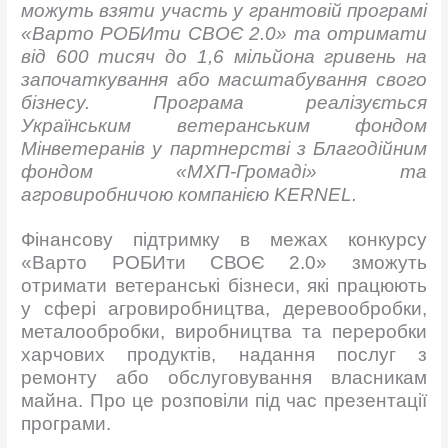
можуть взяти участь у грантовій програмі
«
Варто РОБИти СВОЄ 2.0
»
та отримати
від 600 тисяч до 1,6 мільйона гривень на
започаткування або масштабування свого
бізнесу. Програма реалізується
Українським ветеранським фондом
Мінветеранів у партнерстві з Благодійним
фондом
«
МХП-Громаді
»
та
агровиробничою компанією KERNEL.
Фінансову підтримку в межах конкурсу
«Варто РОБИти СВОЄ 2.0» зможуть
отримати ветеранські бізнеси, які працюють
у сфері агровиробництва, деревообробки,
металообробки, виробництва та переробки
харчових продуктів, надання послуг з
ремонту або обслуговування власникам
майна. Про це розповіли під час презентації
програми.