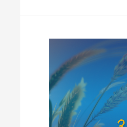
діяльності
та
етики
З
Днем
Конституції
України!