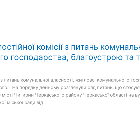
остійної комісії з питань комуналь
о господарства, благоустрою та 
ії з питань комунальної власності, житлово-комунального го
ого. На порядку денному розглянули ряд питань, що стосуют
 місті Чигирин Черкаського району Черкаської області на в
ої міської ради від