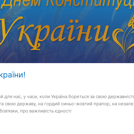
країни!
 для нас, у часи, коли Україна бореться за свою державніс
ву та свою державу, на гордий синьо-жовтий прапор, на неза
бов’язки, про важливість єдності