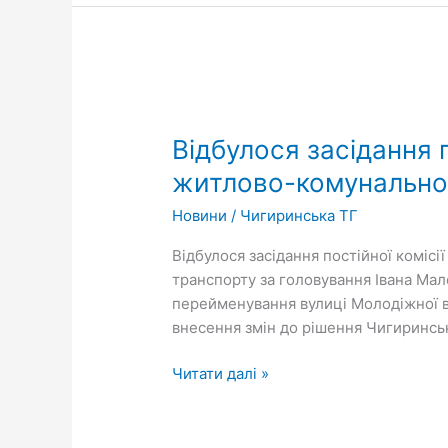
Відбулося
засідання
Відбулося засідання п
постійної
комісії
житлово-комунальног
з
Новини
/
Чигиринська ТГ
питань
комунальної
Відбулося засідання постійної коміс
власності,
транспорту за головування Івана Мал
житлово-
перейменування вулиці Молодіжної в
комунального
внесення змін до рішення Чигиринськ
господарства,
благоустрою
Читати далі »
та
транспорту