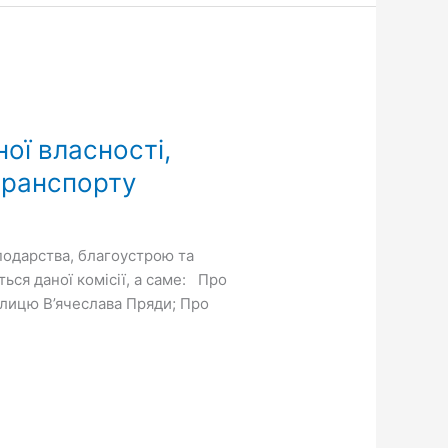
ної власності,
транспорту
сподарства, благоустрою та
ься даної комісії, а саме: Про
улицю В’ячеслава Пряди; Про