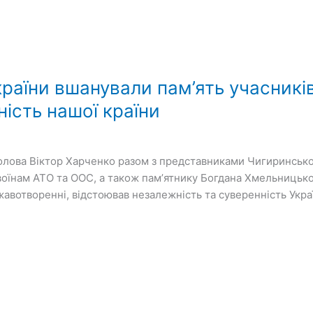
України вшанували пам’ять учасник
ність нашої країни
голова Віктор Харченко разом з представниками Чигиринської
воїнам АТО та ООС, а також памʼятнику Богдана Хмельницьког
жавотворенні, відстоював незалежність та суверенність Укр