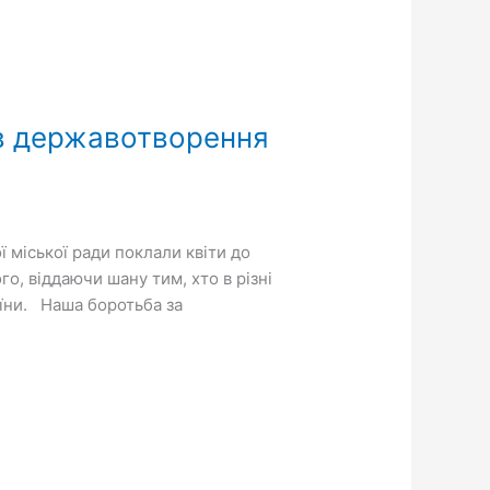
ів державотворення
 міської ради поклали квіти до
о, віддаючи шану тим, хто в різні
аїни. Наша боротьба за