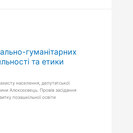
ціально-гуманітарних
яльності та етики
 захисту населення, депутатської
тини Алєксєєвець. Провів засідання
итку позашкільної освіти