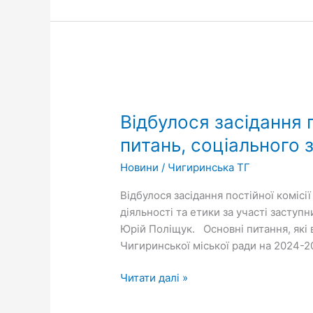
Відбулося
засідання
Відбулося засідання п
постійної
комісії
питань, соціального 
міської
Новини
/
Чигиринська ТГ
ради
з
Відбулося засідання постійної комісі
соціально-
діяльності та етики за участі заступ
гуманітарних
Юрій Поліщук. Основні питання, які 
питань,
Чигиринської міської ради на 2024-2
соціального
захисту
Читати далі »
населення,
депутатської