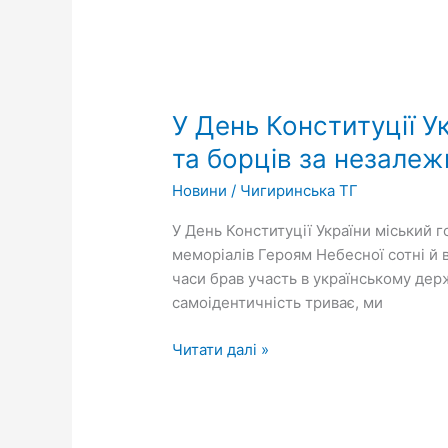
У
День
У День Конституції 
Конституції
України
та борців за незалеж
вшанували
Новини
/
Чигиринська ТГ
пам’ять
учасників
У День Конституції України міський 
державотворення
меморіалів Героям Небесної сотні й 
та
часи брав участь в українському дер
борців
самоідентичність триває, ми
за
незалежність
Читати далі »
нашої
країни