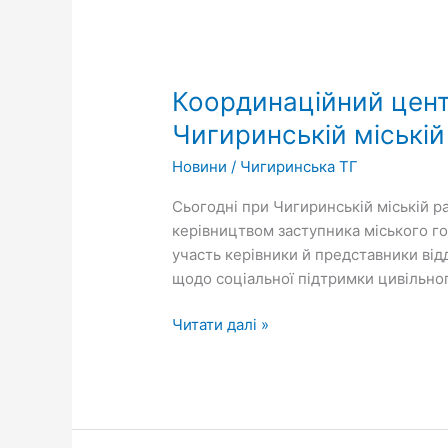
Координаційний
центр
Координаційний цент
з
підтримки
Чигиринській міській
цивільного
Новини
/
Чигиринська ТГ
населення
працював
Сьогодні при Чигиринській міській р
при
керівництвом заступника міського го
Чигиринській
участь керівники й представники відд
міській
щодо соціальної підтримки цивільног
раді
Читати далі »