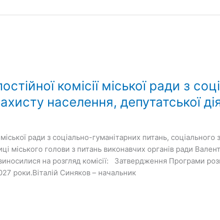
остійної комісії міської ради з со
захисту населення, депутатської ді
ї міської ради з соціально-гуманітарних питань, соціального
ниці міського голови з питань виконавчих органів ради Вален
виносилися на розгляд комісії: Затвердження Програми розв
027 роки.Віталій Синяков – начальник