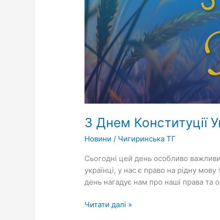
З Днем Конституції У
Новини
/
Чигиринська ТГ
Сьогодні цей день особливо важливий
українці, у нас є право на рідну мо
день нагадує нам про наші права та о
Читати далі »