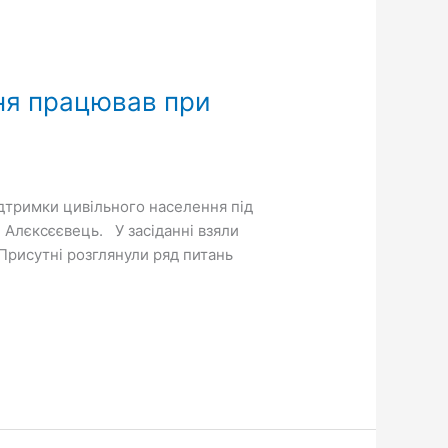
ня працював при
ідтримки цивільного населення під
 Алєксєєвець. У засіданні взяли
 Присутні розглянули ряд питань