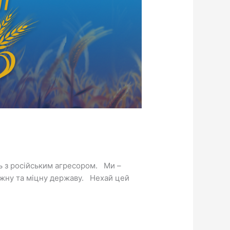
ть з російським агресором. Ми –
лежну та міцну державу. Нехай цей