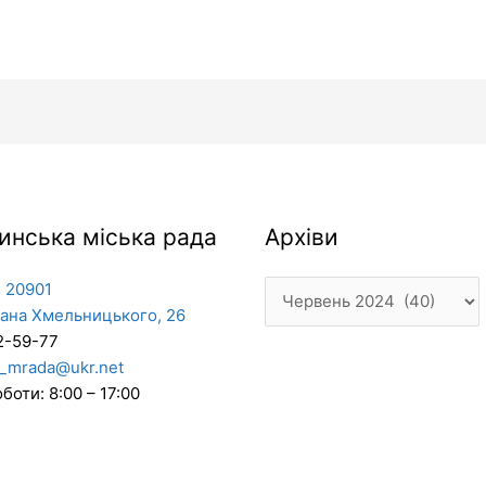
Архіви
инська міська рада
Архіви
 20901
дана Хмельницького, 26
2-59-77
_mrada@ukr.net
боти: 8:00 – 17:00