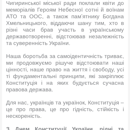
Чигиринської міської ради поклали квіти до
меморіалів Героям Небесної сотні й воїнам
АТО та ООС, а також памʼятнику Богдана
Хмельницького, віддаючи шану тим, хто в
різні часи брав участь в українському
державотворенні, відстоював незалежність
та суверенність України.
Наша боротьба за самоідентичність триває,
ми продовжуємо рішуче відстоювати наші
цінності, наше право на життя і свободу, усі
ті фундаментальні принципи, які закріплює
Конституція і на яких будується сучасна
правова держава.
Для нас, українців та українок, Конституція –
це про права, це про гідність, стійкість і
нескореність.
З Днем Конституції України, рідні та