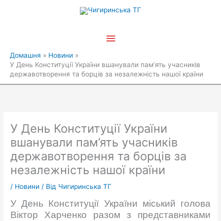
Перейти
Головне
до
вмісту
меню
Домашня
Новини
У День Конституції України вшанували пам’ять учасників
державотворення та борців за незалежність нашої країни
У День Конституції України
вшанували пам’ять учасників
державотворення та борців за
незалежність нашої країни
/
Новини
/ Від
Чигиринська ТГ
У День Конституції України міський голова
Віктор Харченко разом з представниками