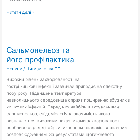
Читати далі »
Сальмонельоз
та
Сальмонельоз та
його профілактика
його профілактика
Новини
/
Чигиринська ТГ
Високий рівень захворюваності на
гострі кишкові інфекції зазвичай припадає на спекотну
пору року. Підвищена температура
навколишнього середовища сприяє поширенню збудників
кишкових інфекцій. Серед них найбільш актуальним є
сальмонельоз, епідеміологічна значимість якого
визначається високими показниками захворюваності,
особливо серед дітей; виникненням спалахів та значним
розповсюдженням. За результатами щотижневого