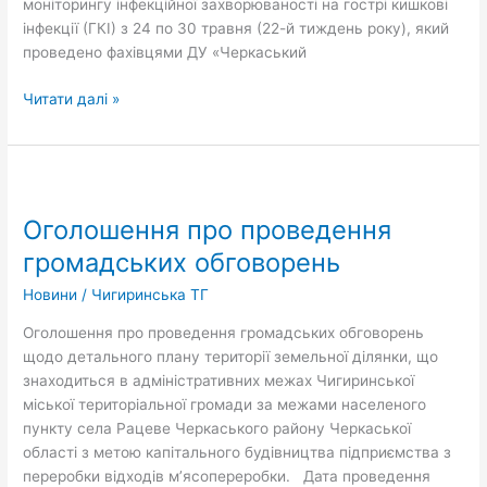
моніторингу інфекційної захворюваності на гострі кишкові
інфекції (ГКІ) з 24 по 30 травня (22-й тиждень року), який
проведено фахівцями ДУ «Черкаський
Читати далі »
Оголошення
про
Оголошення про проведення
проведення
громадських
громадських обговорень
обговорень
Новини
/
Чигиринська ТГ
Оголошення про проведення громадських обговорень
щодо детального плану території земельної ділянки, що
знаходиться в адміністративних межах Чигиринської
міської територіальної громади за межами населеного
пункту села Рацеве Черкаського району Черкаської
області з метою капітального будівництва підприємства з
переробки відходів мʼясопереробки. Дата проведення