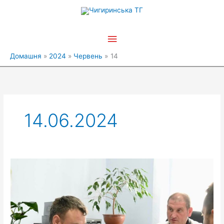
Перейти
Головне
до
вмісту
меню
Домашня
2024
Червень
14
14.06.2024
Працювала
громадська
комісія
з
житлових
питань