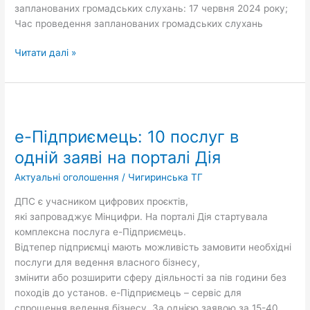
запланованих громадських слухань: 17 червня 2024 року;
Час проведення запланованих громадських слухань
Читати далі »
е-
Підприємець:
е-Підприємець: 10 послуг в
10
послуг
одній заяві на порталі Дія
в
Актуальні оголошення
/
Чигиринська ТГ
одній заяві
на
ДПС є учасником цифрових проєктів,
порталі Дія
які запроваджує Мінцифри. На порталі Дія стартувала
комплексна послуга е-Підприємець.
Відтепер підприємці мають можливість замовити необхідні
послуги для ведення власного бізнесу,
змінити або розширити сферу діяльності за пів години без
походів до установ. е-Підприємець – сервіс для
спрощення ведення бізнесу. За однією заявою за 15-40