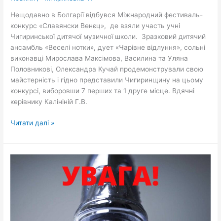
фестивалі-
конкурсі
Нещодавно в Болгарії відбувся Міжнародний фестиваль-
«Славянски
конкурс «Славянски Венєц», де взяли участь учні
Венєц»
Чигиринської дитячої музичної школи. Зразковий дитячий
ансамбль «Веселі нотки», дует «Чарівне відлуння», сольні
виконавці Мирослава Максімова, Василина та Уляна
Половникові, Олександра Кучай продемонстрували свою
майстерність і гідно представили Чигиринщину на цьому
конкурсі, виборовши 7 перших та 1 друге місце. Вдячні
керівнику Калініній Г.В.
Читати далі »
Увага
ремонтні
роботи!