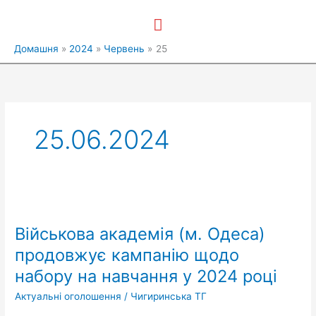
Перейти
Головне
до
вмісту
меню
Домашня
2024
Червень
25
25.06.2024
Військова
академія
Військова академія (м. Одеса)
(м.
Одеса)
продовжує кампанію щодо
продовжує
набору на навчання у 2024 році
кампанію
щодо
Актуальні оголошення
/
Чигиринська ТГ
набору