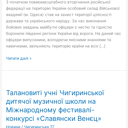
З початком повмомасштабного вторгнення російської
на
федерації на територію України особовий склад Військової
навчання
академії (м. Одеса) став на захист території цілісності
у
держави та українського народу. За час виконання
2024
бойових завдань майбутні офіцери з честю та гідністю
році
боронили південні регіони України від ворога. На даний час
офіцери-випускники, володіючи якісними знаннями та
навичками, звільняють територію країни на всіх […]
Читати далі »
Талановиті
учні
Талановиті учні Чигиринської
Чигиринської
дитячої
дитячої музичної школи на
музичної
Міжнародному фестивалі-
школи
конкурсі «Славянски Венєц»
на
Міжнародному
Новини
/
Чигиринська ТГ