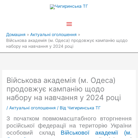
Перейти
Головне
до
вмісту
меню
Домашня
Актуальні оголошення
Військова академія (м. Одеса) продовжує кампанію щодо
набору на навчання у 2024 році
Військова академія (м. Одеса)
продовжує кампанію щодо
набору на навчання у 2024 році
/
Актуальні оголошення
/ Від
Чигиринська ТГ
З початком повмомасштабного вторгнення
російської федерації на територію України
особовий склад
Військової академії (м.