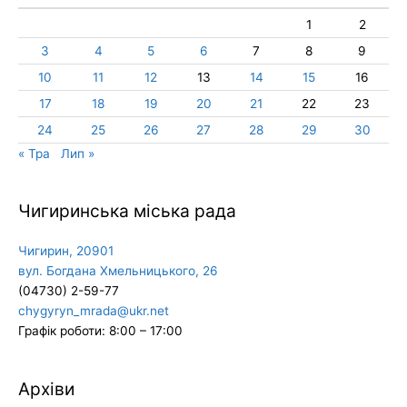
1
2
3
4
5
6
7
8
9
10
11
12
13
14
15
16
17
18
19
20
21
22
23
24
25
26
27
28
29
30
« Тра
Лип »
Чигиринська міська рада
Чигирин, 20901
вул. Богдана Хмельницького, 26
(04730) 2-59-77
chygyryn_mrada@ukr.net
Графік роботи: 8:00 – 17:00
Архіви
Архіви