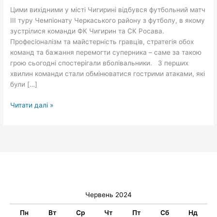
триває
Цими вихідними у місті Чигирині відбувся футбольний матч
III туру Чемпіонату Черкаського району з футболу, в якому
зустрілися команди ФК Чигирин та СК Росава.
Професіоналізм та майстерність гравців, стратегія обох
команд та бажання перемогти суперника – саме за такою
грою сьогодні спостерігали вболівальники. З перших
хвилин команди стали обмінюватися гострими атаками, які
були […]
Читати далі »
Червень 2024
Пн
Вт
Ср
Чт
Пт
Сб
Нд