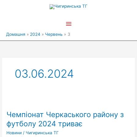
Перейти
Головне
до
вмісту
меню
Домашня
2024
Червень
3
03.06.2024
Чемпіонат
Черкаського
Чемпіонат Черкаського району з
району
з
футболу 2024 триває
футболу
Новини
/
Чигиринська ТГ
2024