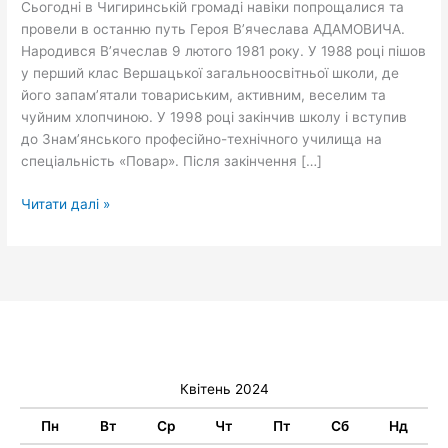
Сьогодні в Чигиринській громаді навіки попрощалися та
жителів
провели в останню путь Героя В’ячеслава АДАМОВИЧА.
Чигиринщини
Народився В’ячеслав 9 лютого 1981 року. У 1988 році пішов
у перший клас Вершацької загальноосвітньої школи, де
його запам’ятали товариським, активним, веселим та
чуйним хлопчиною. У 1998 році закінчив школу і вступив
до Знам’янського професійно-технічного училища на
спеціальність «Повар». Після закінчення […]
Читати далі »
Квітень 2024
Пн
Вт
Ср
Чт
Пт
Сб
Нд