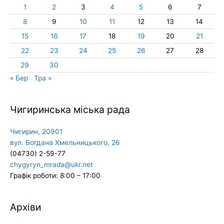
1
2
3
4
5
6
7
8
9
10
11
12
13
14
15
16
17
18
19
20
21
22
23
24
25
26
27
28
29
30
« Бер
Тра »
Чигиринська міська рада
Чигирин, 20901
вул. Богдана Хмельницького, 26
(04730) 2-59-77
chygyryn_mrada@ukr.net
Графік роботи: 8:00 – 17:00
Архіви
Архіви