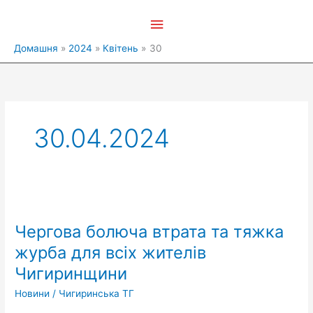
Перейти
Головне
до
вмісту
меню
Домашня
2024
Квітень
30
30.04.2024
Чергова
болюча
Чергова болюча втрата та тяжка
втрата
та
журба для всіх жителів
тяжка
Чигиринщини
журба
для
Новини
/
Чигиринська ТГ
всіх