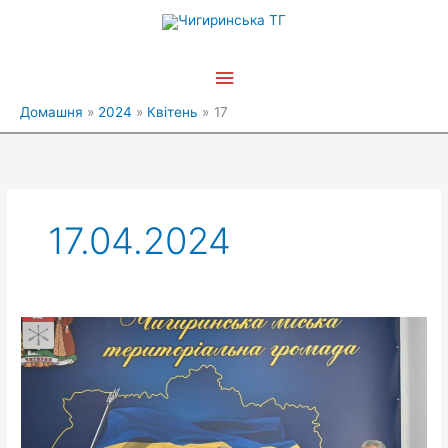
Перейти
Головне
до
вмісту
меню
Домашня
2024
Квітень
17
17.04.2024
Чигиринська
громада
провела
першу
зустріч
з