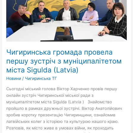
муніципалітетом
міста
Sigulda
(Latvia)
Чигиринська громада провела
першу зустріч з муніципалітетом
міста Sigulda (Latvia)
Новини
/
Чигиринська ТГ
Сьогодні міський голова Віктор Харченко провів першу
онлайн зустріч Чигиринської міської ради з
муніципалітетом міста Sigulda (Latvia ) Знайомство
пройшло в рамках дружньої зустрічі. Віктор Анатолійович
зробив коротку презентацію Чигиринщини, ознайомив
латвійських колег з історією та культурою нашого краю.
Розповів, як місто живе в умовах війни, як проходить