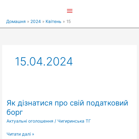
Перейти
Головне
до
вмісту
меню
Домашня
2024
Квітень
15
15.04.2024
Як
дізнатися
Як дізнатися про свій податковий
про
свій
борг
податковий
Актуальні оголошення
/
Чигиринська ТГ
борг
Читати далі »