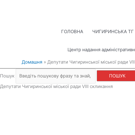
Перейти
до
вмісту
ГОЛОВНА
ЧИГИРИНСЬКА ТГ
Центр надання адміністративн
Домашня
Депутати Чигиринської міської ради VІI
Пошук
ПОШУК
Депутати Чигиринської міської ради VIІI скликання