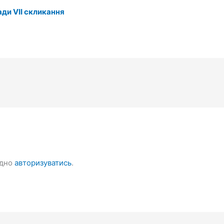
ди VІІ скликання
ідно
авторизуватись
.