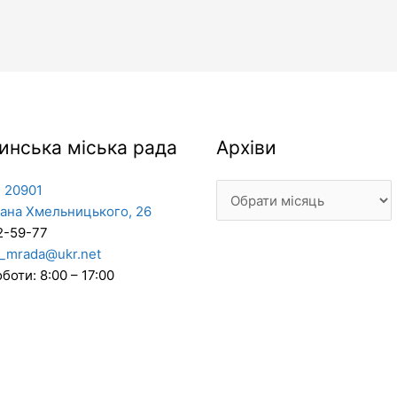
Архіви
инська міська рада
Архіви
 20901
дана Хмельницького, 26
2-59-77
_mrada@ukr.net
боти: 8:00 – 17:00