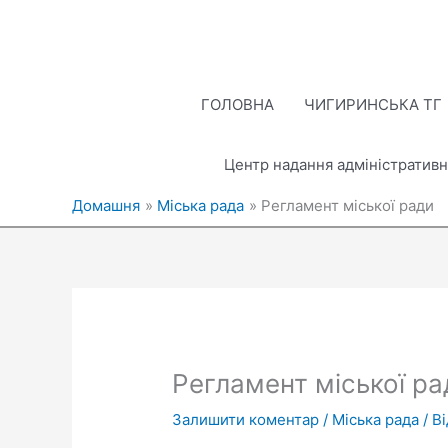
Перейти
до
вмісту
ГОЛОВНА
ЧИГИРИНСЬКА ТГ
Центр надання адміністративн
Домашня
Міська рада
Регламент міської ради
Регламент міської ра
Залишити коментар
/
Міська рада
/ В