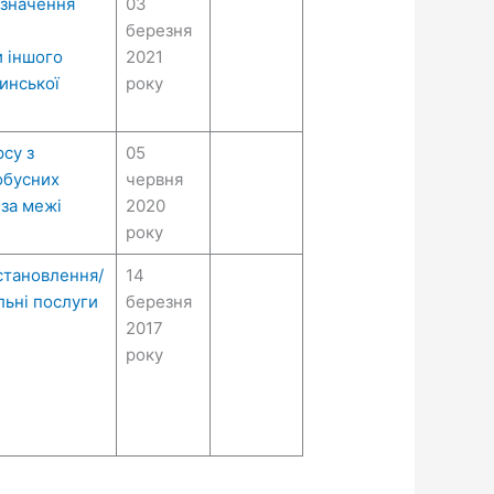
изначення
03
березня
и іншого
2021
инської
року
су з
05
обусних
червня
 за межі
2020
року
становлення/
14
льні послуги
березня
2017
року