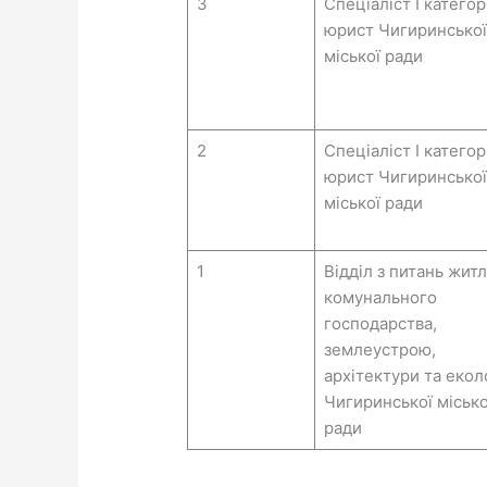
3
Спеціаліст I категорі
юрист Чигиринської
міської ради
2
Спеціаліст I категорі
юрист Чигиринської
міської ради
1
Відділ з питань жит
комунального
господарства,
землеустрою,
архітектури та еколо
Чигиринської місько
ради