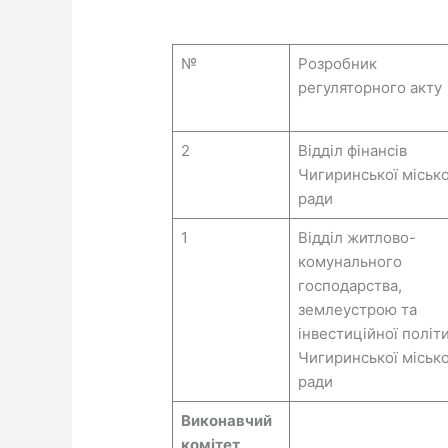
№
Розробник
регуляторного акту
2
Відділ фінансів
Чигиринської місько
ради
1
Відділ житлово-
комунального
господарства,
землеустрою та
інвестиційної політ
Чигиринської місько
ради
Виконавчий
комітет