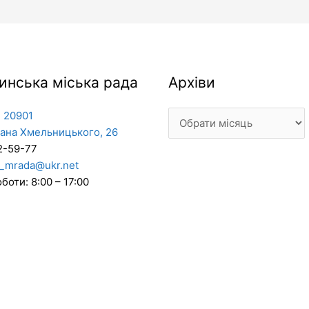
Архіви
инська міська рада
Архіви
 20901
дана Хмельницького, 26
2-59-77
_mrada@ukr.net
боти: 8:00 – 17:00