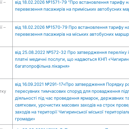
ї –
від 18.02.2026 №1571-79 “Про встановлення тарифу н
перевезення пасажирів на приміських автобусних ма
ї –
від 18.02.2026 №1570-79 Про встановлення тарифу на
перевезення пасажирів на міських автобусних маршр
від 25.08.2022 №572-32 Про затвердження переліку і
платні медичні послуги, що надаються КНП «Чигирин
багатопрофільна лікарня»
від 16.09.2021 №291-17«Про затвердження Порядку 
тку
пересувних тимчасових споруд для провадження під
діяльності під час проведення ярмарок, державних т
святкових, урочистих масових заходів на строк пров
заходів на території Чигиринської міської територіал
громади»