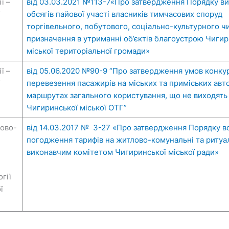
ї –
від 03.03.2021 №113-7«Про затвердження Порядку в
обсягів пайової участі власників тимчасових споруд
торгівельного, побутового, соціально-культурного ч
призначення в утриманні об’єктів благоустрою Чигир
міської територіальної громади»
ї –
від 05.06.2020 №90-9 “Про затвердження умов конкур
перевезення пасажирів на міських та приміських авт
маршрутах загального користування, що не виходять
Чигиринської міської ОТГ”
лово-
від 14.03.2017 № 3-27 «Про затвердження Порядку в
погодження тарифів на житлово-комунальні та ритуа
виконавчим комітетом Чигиринської міської ради»
гії
ї