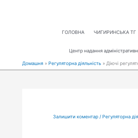
Перейти
до
вмісту
ГОЛОВНА
ЧИГИРИНСЬКА ТГ
Центр надання адміністративн
Домашня
Регуляторна діяльність
Діючі регулят
Залишити коментар
/
Регуляторна ді