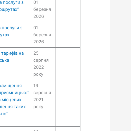
а послуги з
01
ршрутах”
березня
2026
 послуги з
01
утах
березня
2026
 тарифів на
25
ська
серпня
2022
року
розміщення
16
приємницької
вересня
а місцевих
2021
едення таких
року
ьної