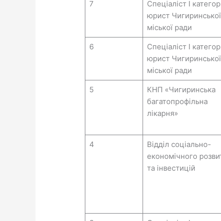
7
Спеціаліст I категорі
юрист Чигиринської
міської ради
6
Спеціаліст I категорі
юрист Чигиринської
міської ради
5
КНП «Чигиринська
багатопрофільна
лікарня»
4
Відділ соціально-
економічного розви
та інвестицій