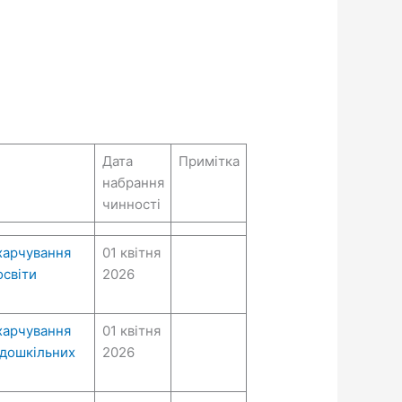
Дата
Примітка
набрання
чинності
харчування
01 квітня
освіти
2026
харчування
01 квітня
а дошкільних
2026