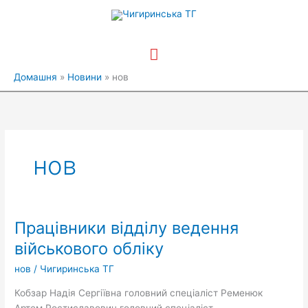
Перейти
Головне
до
вмісту
меню
Домашня
Новини
нов
нов
Працівники відділу ведення
Працівники
відділу
військового обліку
ведення
нов
/
Чигиринська ТГ
військового
обліку
Кобзар Надія Сергіївна головний спеціаліст Ременюк
Артем Ростиславович головний спеціаліст