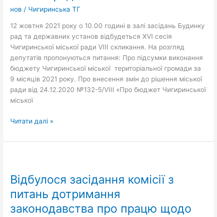
нов
/
Чигиринська ТГ
12 жовтня 2021 року о 10.00 годині в залі засідань Будинку
рад та державних установ відбудеться ХVІ сесія
Чигиринської міської ради VIІІ скликання. На розгляд
депутатів пропонуються питання: Про підсумки виконання
бюджету Чигиринської міської територіальної громади за
9 місяців 2021 року. Про внесення змін до рішення міської
ради від 24.12.2020 №132-5/VІІІ «Про бюджет Чигиринської
міської
Читати далі »
Відбулося
засідання
Відбулося засідання комісії з
комісії
з
питань дотримання
питань
законодавства про працю щодо
дотримання