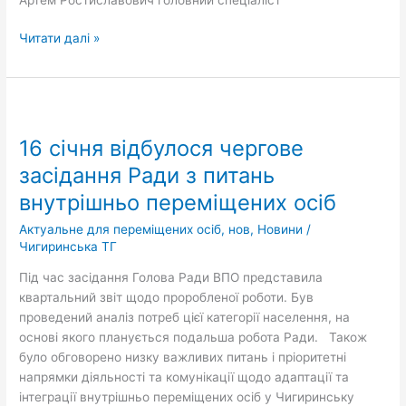
Читати далі »
16
січня
16 січня відбулося чергове
відбулося
чергове
засідання Ради з питань
засідання
внутрішньо переміщених осіб
Ради
з
Актуальне для переміщених осіб
,
нов
,
Новини
/
питань
Чигиринська ТГ
внутрішньо
Під час засідання Голова Ради ВПО представила
переміщених
квартальний звіт щодо проробленої роботи. Був
осіб
проведений аналіз потреб цієї категорії населення, на
основі якого планується подальша робота Ради. Також
було обговорено низку важливих питань і пріоритетні
напрямки діяльності та комунікації щодо адаптації та
інтеграції внутрішньо переміщених осіб у Чигиринську