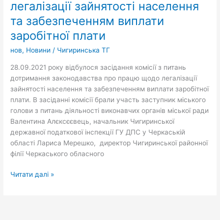
легалізації зайнятості населення
законодавства
про
та забезпеченням виплати
працю
заробітної плати
щодо
легалізації
нов
,
Новини
/
Чигиринська ТГ
зайнятості
28.09.2021 року відбулося засідання комісії з питань
населення
дотримання законодавства про працю щодо легалізації
та
зайнятості населення та забезпеченням виплати заробітної
забезпеченням
плати. В засіданні комісії брали участь заступник міського
виплати
голови з питань діяльності виконавчих органів міської ради
заробітної
Валентина Алєксєєвець, начальник Чигиринської
плати
державної податкової інспекції ГУ ДПС у Черкаській
області Лариса Мерешко, директор Чигиринської районної
філії Черкаського обласного
Читати далі »