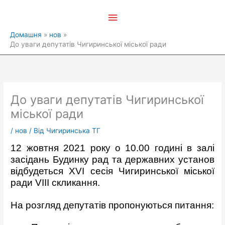
Перейти
Головне
до
вмісту
меню
Домашня
нов
До уваги депутатів Чигиринської міської ради
До уваги депутатів Чигиринської
міської ради
/
нов
/ Від
Чигиринська ТГ
12 жовтня 2021 року о 10.00 годині в залі
засідань Будинку рад та державних установ
відбудеться ХVІ сесія Чигиринської міської
ради VIІІ скликання.
На розгляд депутатів пропонуються питання: