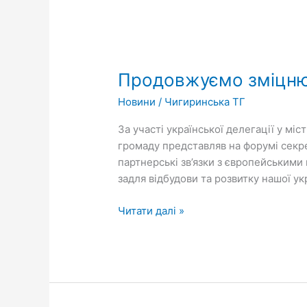
Продовжуємо
зміцнювати
Продовжуємо зміцнюв
міжнародні
зв’язки
Новини
/
Чигиринська ТГ
За участі української делегації у міс
громаду представляв на форумі секре
партнерські зв’язки з європейськими
задля відбудови та розвитку нашої у
Читати далі »