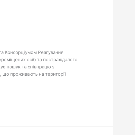
 та Консорціумом Реагування
ереміщених осіб та постраждалого
жує пошук та співпрацю з
, що проживають на території