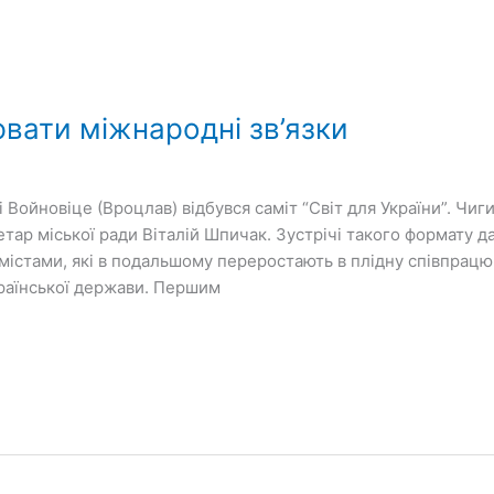
ати міжнародні зв’язки
ті Войновіце (Вроцлав) відбувся саміт “Світ для України”. Чи
тар міської ради Віталій Шпичак. Зустрічі такого формату 
 містами, які в подальшому переростають в плідну співпрац
країнської держави. Першим