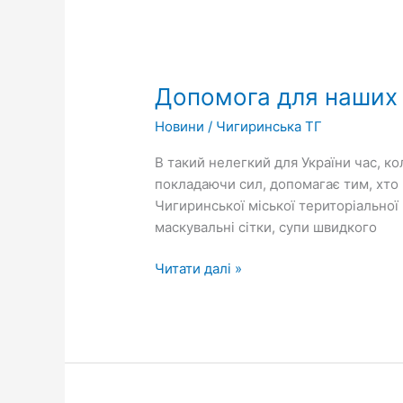
Допомога
для
Допомога для наших 
наших
захисників
Новини
/
Чигиринська ТГ
В такий нелегкий для України час, ко
покладаючи сил, допомагає тим, хто 
Чигиринської міської територіальної 
маскувальні сітки, супи швидкого
Читати далі »