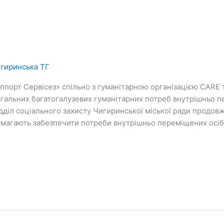
гиринська ТГ
ппорт Сервісез» спільно з гуманітарною організацією CARE
гальних багатогалузевих гуманітарних потреб внутрішньо п
Відділ соціального захисту Чигиринської міської ради продов
помагають забезпечити потреби внутрішньо переміщених осіб