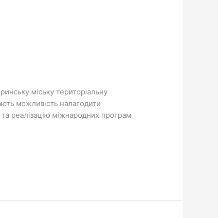
гиринську міську територіальну
дають можливість налагодити
ю та реалізацію міжнародних програм