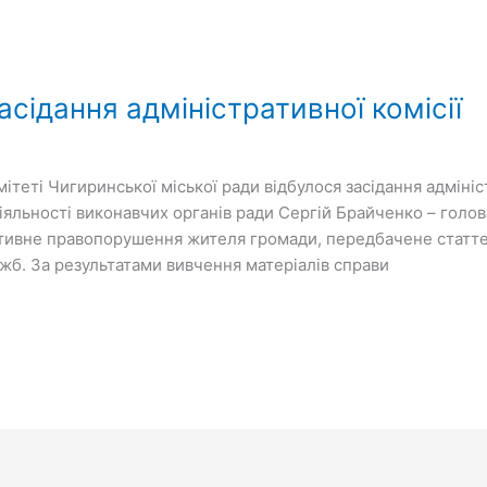
сідання адміністративної комісії
ітеті Чигиринської міської ради відбулося засідання адмініст
іяльності виконавчих органів ради Сергій Брайченко – голова 
ативне правопорушення жителя громади, передбачене статт
жб. За результатами вивчення матеріалів справи