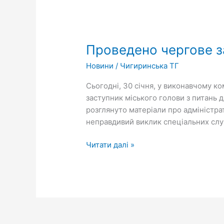
Проведено
чергове
Проведено чергове за
засідання
адміністративної
Новини
/
Чигиринська ТГ
комісії
Сьогодні, 30 січня, у виконавчому ком
заступник міського голови з питань д
розглянуто матеріали про адміністр
неправдивий виклик спеціальних слу
Читати далі »