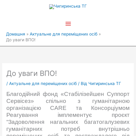
Перейти
Головне
до
вмісту
меню
Домашня
Актуальне для переміщених осіб
До уваги ВПО!
До уваги ВПО!
/
Актуальне для переміщених осіб
/ Від
Чигиринська ТГ
Благодійний фонд «Стабілізейшен Суппорт
Сервісез» спільно з гуманітарною
організацією CARE та Консорціумом
Реагування імплементує проєкт
“Задоволення нагальних багатогалузевих
гуманітарних потреб внутрішньо
переміщених осіб та постраждалого від