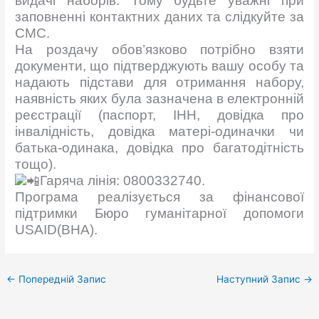
видачі наборів. Тому будьте уважні при
заповненні контактних даних та слідкуйте за
СМС.
На роздачу обов’язково потрібно взяти
документи, що підтверджують вашу особу та
надають підстави для отримання набору,
наявність яких була зазначена в електронній
реєстрації (паспорт, ІНН, довідка про
інвалідність, довідка матері-одиначки чи
батька-одинака, довідка про багатодітність
тощо).
Гаряча лінія: 0800332740.
Програма реалізується за фінансової
підтримки Бюро гуманітарної допомоги
USAID(BHA).
←
Попередній Запис
Наступний Запис
→