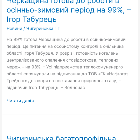
Черкащина готова до роботи в
роботи
осінньо-зимовий період на 99%, –
в
Ігор Табурець
осінньо-
зимовий
Новини
/
Чигиринська ТГ
період
На 99% готова Черкащина до роботи в осінньо-зимовий
на
період. Це питання на особистому контролі в очільника
99%,
області Ігоря Табурця. У розрізі, готовність котелень
–
централізованого опалення стовідсоткова, теплових
Ігор
мереж – на 98%. – Усі підприємства теплокомуненерго
Табурець
області спрямували на підписання до ТОВ «ГК «Нафтогаз
Трейдінг» договори на постачання природного газу, –
відзначив Ігор Табурець. – Водночас
Читати далі »
Чигиринська
багатопрофільна
Чигиринська багатопрофільна
лікарня