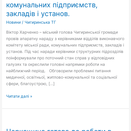
комунальних підприємств,
виконавчого
комітету
закладів і установ.
міської
Новини
/
Чигиринська ТГ
ради,
комунальних
Віктор Харченко – міський голова Чигиринської громади
підприємств,
провів апаратну нараду з керівниками відділів виконавчого
закладів
комітету міської ради, комунальних підприємств, закладів і
і
установ. Під час наради керівники структурних підрозділів
установ.
поінформували про поточний стан справ у відповідних
галузях та окреслили головні напрямки роботи на
найближчий період. Обговорили проблемні питання
медичної, освітньої, житлово-комунальної та соціальної
сфери, благоустрою, […]
Читати далі »
Черкащина
готова
до