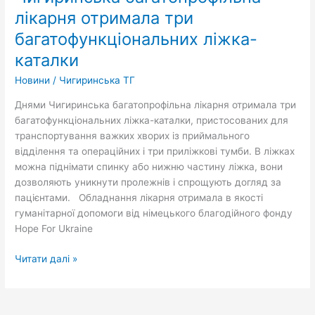
отримала
лікарня отримала три
три
багатофункціональних ліжка-
багатофункціональних
каталки
ліжка-
каталки
Новини
/
Чигиринська ТГ
Днями Чигиринська багатопрофільна лікарня отримала три
багатофункціональних ліжка-каталки, пристосованих для
транспортування важких хворих із приймального
відділення та операційних і три приліжкові тумби. В ліжках
можна піднімати спинку або нижню частину ліжка, вони
дозволяють уникнути пролежнів і спрощують догляд за
пацієнтами. Обладнання лікарня отримала в якості
гуманітарної допомоги від німецького благодійного фонду
Hope For Ukraine
Читати далі »