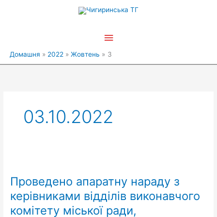
Перейти
Головне
до
вмісту
меню
Домашня
2022
Жовтень
3
03.10.2022
Проведено
апаратну
Проведено апаратну нараду з
нараду
з
керівниками відділів виконавчого
керівниками
комітету міської ради,
відділів