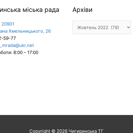
Архіви
инська міська рада
Архіви
 20901
дана Хмельницького, 26
2-59-77
_mrada@ukr.net
боти: 8:00 – 17:00
Copyright © 2026
Чигиринська ТГ