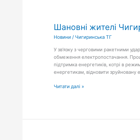
Шановні
жителі
Шановні жителі Чиги
Чигиринської
громади!
Новини
/
Чигиринська ТГ
У зв’язку з черговими ракетними удар
обмеження електропостачання. Прошу
підтримка енергетиків, котрі в реж
енергетикам, відновити зруйновану 
Читати далі »