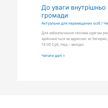
До
До уваги внутрішньо 
уваги
громади
внутрішньо
Актуальне для переміщених осіб
/
Чи
переміщених
осіб
Для забезпечення теплим одягом ре
Чигиринської
здійснюється за адресою: м.Чигирин, в
міської
14:00 Суб, Нед – вихідні
територіальної
громади
Читати далі »