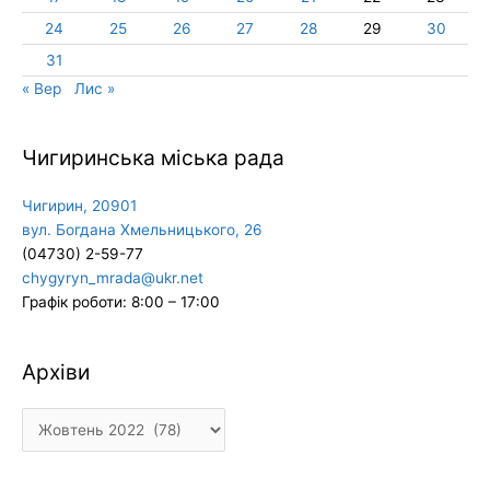
24
25
26
27
28
29
30
31
« Вер
Лис »
Чигиринська міська рада
Чигирин, 20901
вул. Богдана Хмельницького, 26
(04730) 2-59-77
chygyryn_mrada@ukr.net
Графік роботи: 8:00 – 17:00
Архіви
Архіви