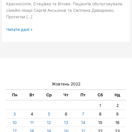
Красносілля, Стецівка та Вітове. Пацієнтів обслуговували
сімейні лікарі Сергій Аксьонов та Світлана Давиденко.
Протягом […]
Читати далі »
Жовтень 2022
Пн
Вт
Ср
Чт
Пт
Сб
Нд
1
2
3
4
5
6
7
8
9
10
11
12
13
14
15
16
17
18
19
20
21
22
23