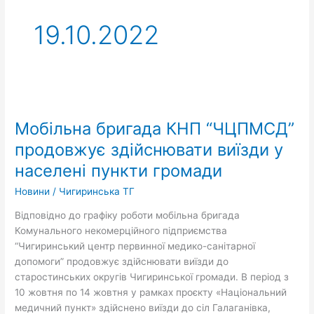
19.10.2022
Мобільна
бригада
Мобільна бригада КНП “ЧЦПМСД”
КНП
“ЧЦПМСД”
продовжує здійснювати виїзди у
продовжує
населені пункти громади
здійснювати
виїзди
Новини
/
Чигиринська ТГ
у
Відповідно до графіку роботи мобільна бригада
населені
Комунального некомерційного підприємства
пункти
“Чигиринський центр первинної медико-санітарної
громади
допомоги” продовжує здійснювати виїзди до
старостинських округів Чигиринської громади. В період з
10 жовтня по 14 жовтня у рамках проєкту «Національний
медичний пункт» здійснено виїзди до сіл Галаганівка,