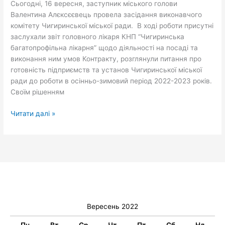
Сьогодні, 16 вересня, заступник міського голови
Валентина Алєксєєвець провела засідання виконавчого
комітету Чигиринської міської ради. В ході роботи присутні
заслухали звіт головного лікаря КНП “Чигиринська
багатопрофільна лікарня” щодо діяльності на посаді та
виконання ним умов Контракту, розглянули питання про
готовність підприємств та установ Чигиринської міської
ради до роботи в осінньо-зимовий період 2022-2023 років.
Своїм рішенням
Читати далі »
Вересень 2022
Пн
Вт
Ср
Чт
Пт
Сб
Нд