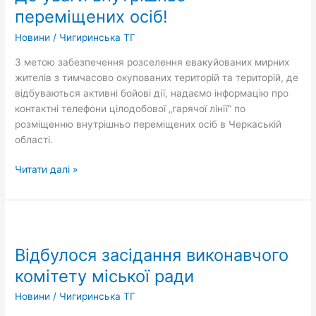
переміщених
переміщених осіб!
осіб!
Новини
/
Чигиринська ТГ
З метою забезпечення розселення евакуйованих мирних
жителів з тимчасово окупованих територій та територій, де
відбуваються активні бойові дії, надаємо інформацію про
контактні телефони цілодобової „гарячої лінії“ по
розміщенню внутрішньо переміщених осіб в Черкаській
області.
Читати далі »
Відбулося
засідання
Відбулося засідання виконавчого
виконавчого
комітету
комітету міської ради
міської
Новини
/
Чигиринська ТГ
ради