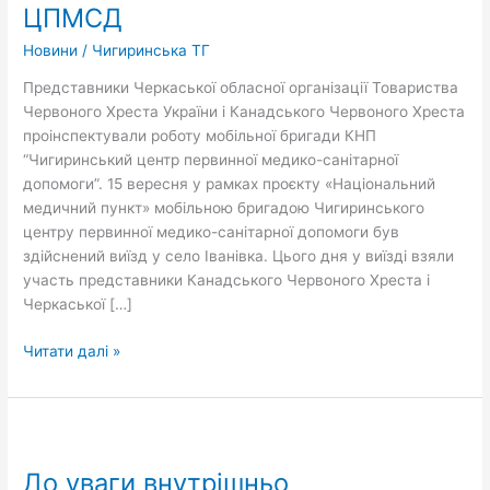
ЦПМСД
роботу
мобільної
Новини
/
Чигиринська ТГ
бригади
Чигиринського
Представники Черкаської обласної організації Товариства
ЦПМСД
Червоного Хреста України і Канадського Червоного Хреста
проінспектували роботу мобільної бригади КНП
“Чигиринський центр первинної медико-санітарної
допомоги”. 15 вересня у рамках проєкту «Національний
медичний пункт» мобільною бригадою Чигиринського
центру первинної медико-санітарної допомоги був
здійснений виїзд у село Іванівка. Цього дня у виїзді взяли
участь представники Канадського Червоного Хреста і
Черкаської […]
Читати далі »
До
уваги
До уваги внутрішньо
внутрішньо