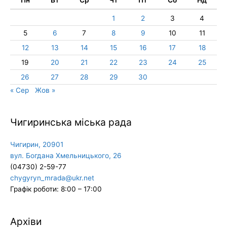
1
2
3
4
5
6
7
8
9
10
11
12
13
14
15
16
17
18
19
20
21
22
23
24
25
26
27
28
29
30
« Сер
Жов »
Чигиринська міська рада
Чигирин, 20901
вул. Богдана Хмельницького, 26
(04730) 2-59-77
chygyryn_mrada@ukr.net
Графік роботи: 8:00 – 17:00
Архіви
Архіви