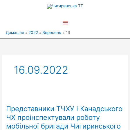
Перейти
Головне
до
вмісту
меню
Домашня
2022
Вересень
16
16.09.2022
Представники
ТЧХУ
Представники ТЧХУ і Канадського
і
Канадського
ЧХ проінспектували роботу
ЧХ
мобільної бригади Чигиринського
проінспектували