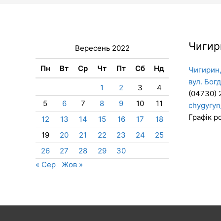
Чигир
Вересень 2022
Пн
Вт
Ср
Чт
Пт
Сб
Нд
Чигирин,
вул. Бог
1
2
3
4
(04730) 
5
6
7
8
9
10
11
chygyryn
Графік ро
12
13
14
15
16
17
18
19
20
21
22
23
24
25
26
27
28
29
30
« Сер
Жов »