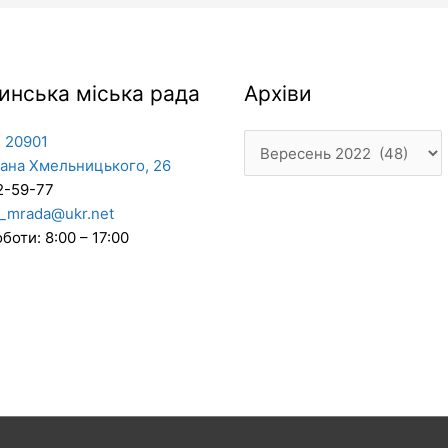
Архіви
инська міська рада
Архіви
 20901
дана Хмельницького, 26
2-59-77
_mrada@ukr.net
боти: 8:00 – 17:00