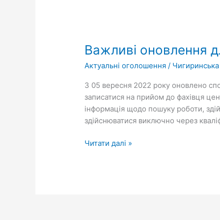
Важливі
оновлення
Важливі оновлення дл
для
наших
Актуальні оголошення
/
Чигиринська
клієнтів!
З 05 вересня 2022 року оновлено спо
записатися на прийом до фахівця цен
інформація щодо пошуку роботи, здій
здійснюватися виключно через квалі
Читати далі »