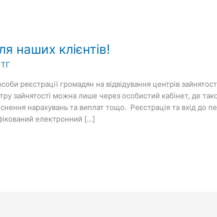
я наших клієнтів!
 ТГ
соби реєстрації громадян на відвідування центрів зайнятості
тру зайнятості можна лише через особистий кабінет, де так
снення нарахувань та виплат тощо. Реєстрація та вхід до п
фікований електронний […]