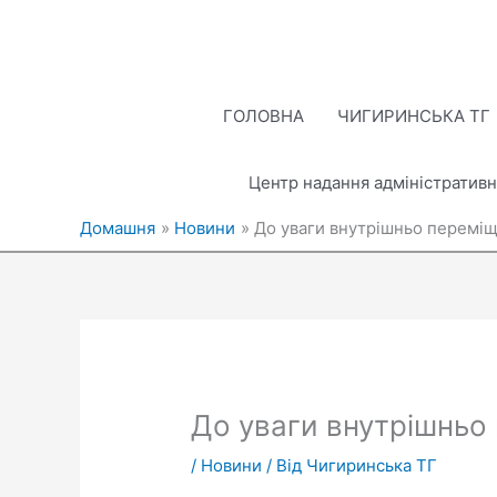
Перейти
до
вмісту
ГОЛОВНА
ЧИГИРИНСЬКА ТГ
Центр надання адміністративн
Домашня
Новини
До уваги внутрішньо переміщ
До уваги внутрішньо 
/
Новини
/ Від
Чигиринська ТГ