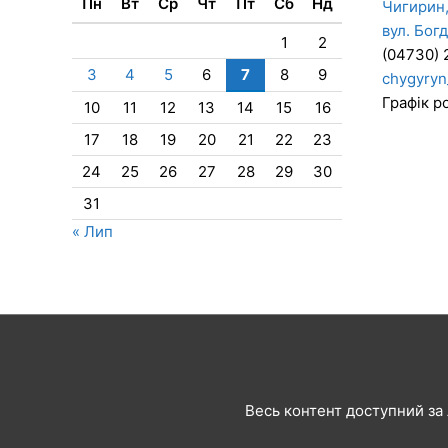
Пн
Вт
Ср
Чт
Пт
Сб
Нд
Чигирин,
вул. Бог
1
2
(04730) 
3
4
5
6
7
8
9
chygyryn
Графік ро
10
11
12
13
14
15
16
17
18
19
20
21
22
23
24
25
26
27
28
29
30
31
« Лип
Весь контент доступний за л