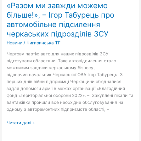
«Разом ми завжди можемо
завжди
можемо
більше!», – Ігор Табурець про
більше!»,
автомобільне підсилення
–
черкаських підрозділів ЗСУ
Ігор
Табурець
Новини
/
Чигиринська ТГ
про
автомобільне
Чергову партію авто для наших підрозділів ЗСУ
підсилення
підготували областяни. Таке автопідсилення стало
черкаських
можливим завдяки черкаському бізнесу,
підрозділів
відзначив начальник Черкаської ОВА Ігор Табурець. З
ЗСУ
перших днів війни підприємці Черкащини об’єдналися
задля допомоги армії в межах організації «Благодійний
фонд «Територіальної оборони 2022». – Закуплені пікапи та
вантажівки пройшли все необхідне обслуговування на
одному з авторемонтних підприємств області, –
Читати далі »