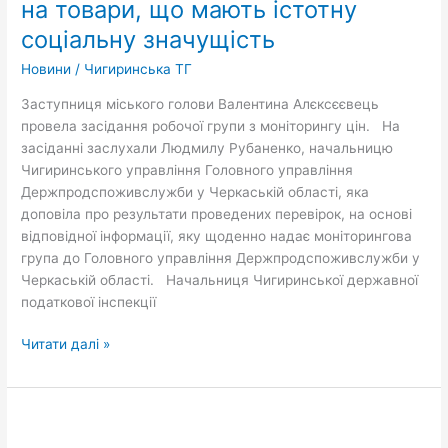
на товари, що мають істотну
на
соціальну значущість
товари,
що
Новини
/
Чигиринська ТГ
мають
Заступниця міського голови Валентина Алєксєєвець
істотну
провела засідання робочої групи з моніторингу цін. На
соціальну
засіданні заслухали Людмилу Рубаненко, начальницю
значущість
Чигиринського управління Головного управління
Держпродспоживслужби у Черкаській області, яка
доповіла про результати проведених перевірок, на основі
відповідної інформації, яку щоденно надає моніторингова
група до Головного управління Держпродспоживслужби у
Черкаській області. Начальниця Чигиринської державної
податкової інспекції
Читати далі »
«Разом
ми