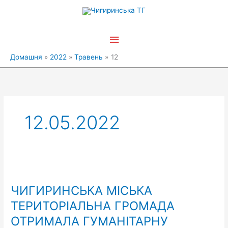
Перейти
Головне
до
вмісту
меню
Домашня
2022
Травень
12
12.05.2022
ЧИГИРИНСЬКА
МІСЬКА
ЧИГИРИНСЬКА МІСЬКА
ТЕРИТОРІАЛЬНА
ГРОМАДА
ТЕРИТОРІАЛЬНА ГРОМАДА
ОТРИМАЛА
ОТРИМАЛА ГУМАНІТАРНУ
ГУМАНІТАРНУ