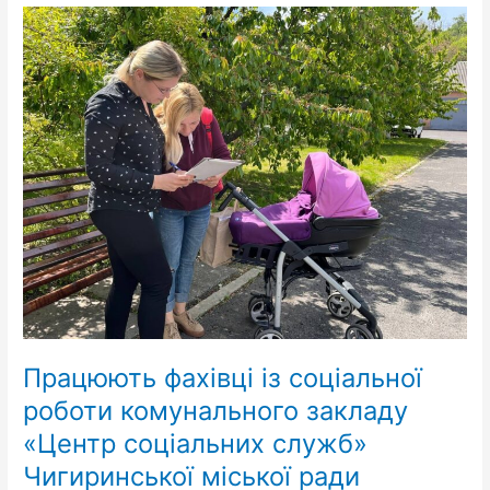
Працюють
фахівці
із
соціальної
роботи
комунального
закладу
«Центр
соціальних
служб»
Чигиринської
міської
ради
Працюють фахівці із соціальної
роботи комунального закладу
«Центр соціальних служб»
Чигиринської міської ради