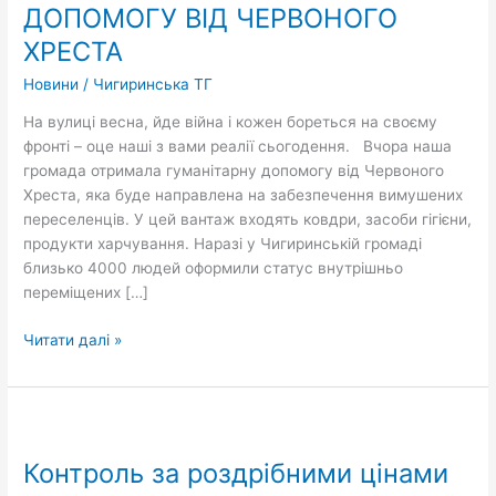
ДОПОМОГУ ВІД ЧЕРВОНОГО
ДОПОМОГУ
ВІД
ХРЕСТА
ЧЕРВОНОГО
Новини
/
Чигиринська ТГ
ХРЕСТА
На вулиці весна, йде війна і кожен бореться на своєму
фронті – оце наші з вами реалії сьогодення. Вчора наша
громада отримала гуманітарну допомогу від Червоного
Хреста, яка буде направлена на забезпечення вимушених
переселенців. У цей вантаж входять ковдри, засоби гігієни,
продукти харчування. Наразі у Чигиринській громаді
близько 4000 людей оформили статус внутрішньо
переміщених […]
Читати далі »
Контроль
за
Контроль за роздрібними цінами
роздрібними
цінами