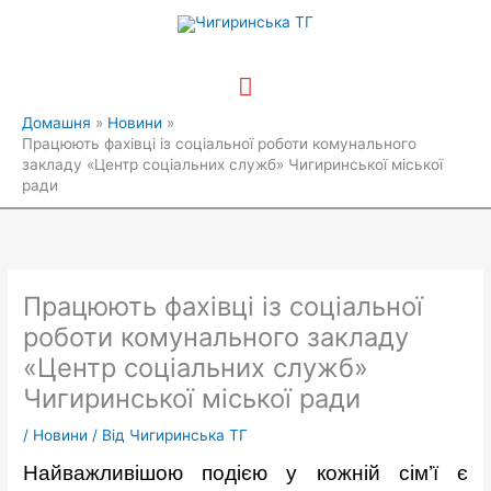
Перейти
Головне
до
вмісту
меню
Домашня
Новини
Працюють фахівці із соціальної роботи комунального
закладу «Центр соціальних служб» Чигиринської міської
ради
Працюють фахівці із соціальної
роботи комунального закладу
«Центр соціальних служб»
Чигиринської міської ради
/
Новини
/ Від
Чигиринська ТГ
Найважливішою подією у кожній сім’ї є