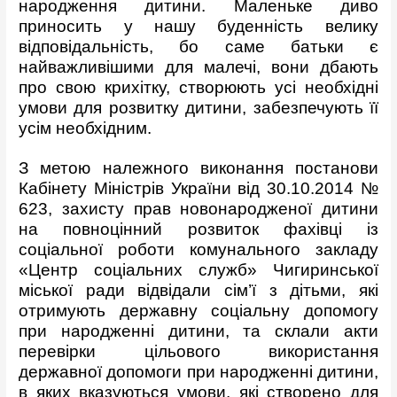
народження дитини. Маленьке диво
приносить у нашу буденність велику
відповідальність, бо саме батьки є
найважливішими для малечі, вони дбають
про свою крихітку, створюють усі необхідні
умови для розвитку дитини, забезпечують її
усім необхідним.
З метою належного виконання постанови
Кабінету Міністрів України від 30.10.2014 №
623, захисту прав новонародженої дитини
на повноцінний розвиток фахівці із
соціальної роботи комунального закладу
«Центр соціальних служб» Чигиринської
міської ради відвідали сім’ї з дітьми, які
отримують державну соціальну допомогу
при народженні дитини, та склали акти
перевірки цільового використання
державної допомоги при народженні дитини,
в яких вказуються умови, які створено для