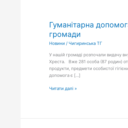
Гуманітарна
допомога
Гуманітарна допомога
для
переселенців
громади
Чигиринської
Новини
/
Чигиринська ТГ
міської
територіальної
У нашій громаді розпочали видачу в
громади
Хреста. Вже 281 особа (87 родин) от
продукти, предмети особистої гігієни
допомога є […]
Читати далі »