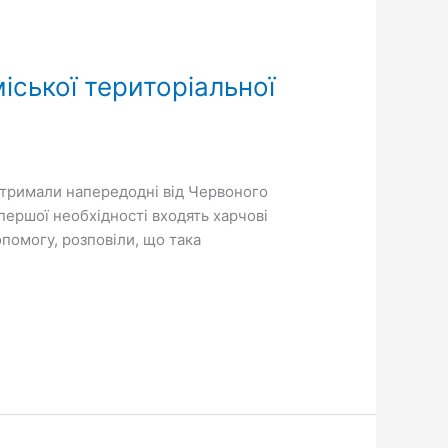
іської територіальної
отримали напередодні від Червоного
першої необхідності входять харчові
опомогу, розповіли, що така