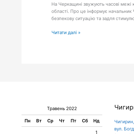
на
На Черкащині звужують часові межі ко
Черкащині,
області. Про це інформує начальник
–
безпекову ситуацію та задля стимулю
Ігор
Табурець
Читати далі »
Чигир
Травень 2022
Пн
Вт
Ср
Чт
Пт
Сб
Нд
Чигирин,
вул. Бог
1