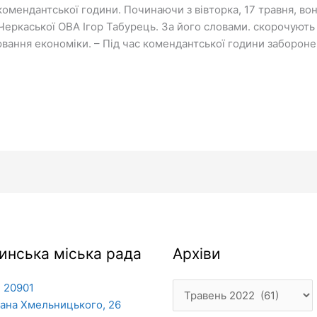
мендантської години. Починаючи з вівторка, 17 травня, вона
 Черкаської ОВА Ігор Табурець. За його словами. скорочуют
вання економіки. – Під час комендантської години заборонен
Архіви
инська міська рада
Архіви
 20901
дана Хмельницького, 26