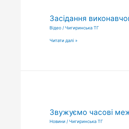
Засідання
Засідання виконавчог
виконавчого
Відео
/
Чигиринська ТГ
комітету
від
Читати далі »
13.05.2022
Звужуємо
часові
Звужуємо часові межі
межі
комендантської
Новини
/
Чигиринська ТГ
години