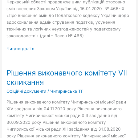
Черкаській області продовжує цикл публікацій стосовно
змін внесених Законом України від 16.01.2020 № 466-IX
«Про внесення змін до Податкового кодексу України щодо
вдосконалення адміністрування податків, усунення
технічних та логічних неузгодженостей у податковому
законодавстві» (далі – Закон № 466)
Читати далі »
Рішення виконавчого комітету VII
Рішення
виконавчого
скликання
комітету
Офіційні документи
/
Чигиринська ТГ
VII
скликання
Рішення виконавчого комітету Чигиринської міської ради
XІV засідання від 04.11.2020 року Рішення виконавчого
комітету Чигиринської міської ради XІІІ засідання від
30.09.2020 року Рішення виконавчого комітету
Чигиринської міської ради XІІ засідання від 31.08.2020
року Рішення виконавчого комітету Чигиринської міської