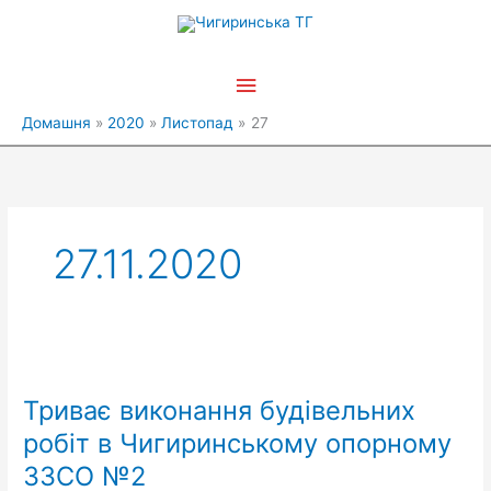
Перейти
Головне
до
вмісту
меню
Домашня
2020
Листопад
27
27.11.2020
Триває
виконання
Триває виконання будівельних
будівельних
робіт
робіт в Чигиринському опорному
в
ЗЗСО №2
Чигиринському