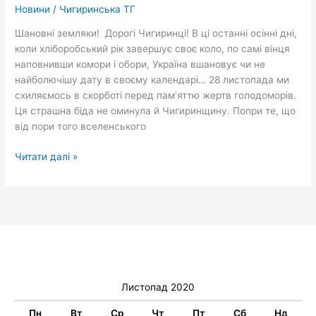
Новини
/
Чигиринська ТГ
Шановні земляки! Дорогі Чигиринці! В ці останні осінні дні,
коли хліборобський рік завершує своє коло, по самі вінця
наповнивши комори і обори, Україна вшановує чи не
найболючішу дату в своєму календарі… 28 листопада ми
схиляємось в скорботі перед пам’яттю жертв голодоморів.
Ця страшна біда не оминула й Чигиринщину. Попри те, що
від пори того вселенського
Читати далі »
Листопад 2020
Пн
Вт
Ср
Чт
Пт
Сб
Нд