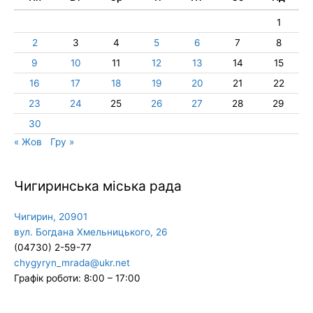
1
2
3
4
5
6
7
8
9
10
11
12
13
14
15
16
17
18
19
20
21
22
23
24
25
26
27
28
29
30
« Жов
Гру »
Чигиринська міська рада
Чигирин, 20901
вул. Богдана Хмельницького, 26
(04730) 2-59-77
chygyryn_mrada@ukr.net
Графік роботи: 8:00 – 17:00