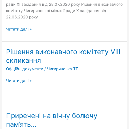
ради XІ засідання від 28.07.2020 року Рішення виконавчого
комітету Чигиринської міської ради X засідання від
22.06.2020 року
Читати далі »
Рішення виконавчого комітету VIII
Рішення
виконавчого
скликання
комітету
Офіційні документи
/
Чигиринська ТГ
VIII
скликання
Читати далі »
Приречені
на
Приречені на вічну болючу
вічну
болючу
пам’ять…
пам’ять…