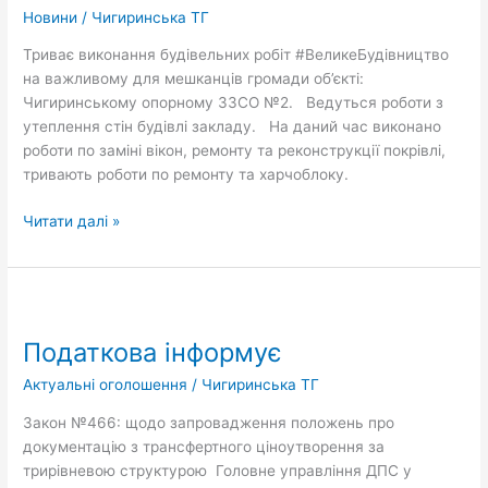
опорному
Новини
/
Чигиринська ТГ
ЗЗСО
Триває виконання будівельних робіт #ВеликеБудівництво
№2
на важливому для мешканців громади об’єкті:
Чигиринському опорному ЗЗСО №2. Ведуться роботи з
утеплення стін будівлі закладу. На даний час виконано
роботи по заміні вікон, ремонту та реконструкції покрівлі,
тривають роботи по ремонту та харчоблоку.
Читати далі »
Податкова
інформує
Податкова інформує
Актуальні оголошення
/
Чигиринська ТГ
Закон №466: щодо запровадження положень про
документацію з трансфертного ціноутворення за
трирівневою структурою Головне управління ДПС у