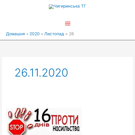
Перейти
Головне
до
вмісту
меню
Домашня
2020
Листопад
26
26.11.2020
Кожен
має
право
на
допомогу