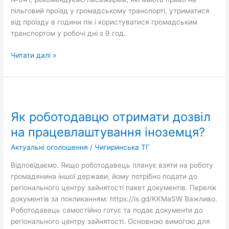
пільговий проїзд у громадському транспорті, утриматися
від проїзду в години пік і користуватися громадським
транспортом у робочі дні з 9 год.
Читати далі »
Як
роботодавцю
Як роботодавцю отримати дозвіл
отримати
дозвіл
на працевлаштування іноземця?
на
Актуальні оголошення
/
Чигиринська ТГ
працевлаштування
іноземця?
Відповідаємо. Якщо роботодавець планує взяти на роботу
громадянина іншої держави, йому потрібно подати до
регіонального центру зайнятості пакет документів. Перелік
документів за покликанням:­ https://is.gd/KKMaSW Важливо.
Роботодавець самостійно готує та подає документи до
регіонального центру зайнятості. Основною вимогою для