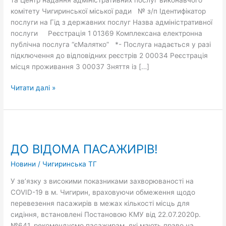
комітету Чигиринської міської ради № з/п Ідентифікатор
послуги на Гід з державних послуг Назва адміністративної
послуги Реєстрація 1 01369 Комплексана електронна
публічна послуга “єМалятко” *- Послуга надається у разі
підключення до відповідних реєстрів 2 00034 Реєстрація
місця проживання 3 00037 Зняття із […]
Читати далі »
ДО
ВІДОМА
ДО ВІДОМА ПАСАЖИРІВ!
ПАСАЖИРІВ!
Новини
/
Чигиринська ТГ
У зв’язку з високими показниками захворюваності на
COVID-19 в м. Чигирин, враховуючи обмеження щодо
перевезення пасажирів в межах кількості місць для
сидіння, встановлені Постановою КМУ від 22.07.2020р.
№641, рекомендуємо пасажирам, які мають право на