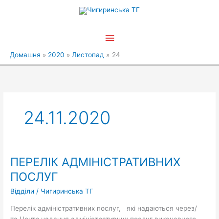
Перейти
Головне
до
вмісту
меню
Домашня
2020
Листопад
24
24.11.2020
ПЕРЕЛІК АДМІНІСТРАТИВНИХ
ПЕРЕЛІК
АДМІНІСТРАТИВНИХ
ПОСЛУГ
ПОСЛУГ
Відділи
/
Чигиринська ТГ
Перелік адміністративних послуг, які надаються через/
та Центр надання адміністративних послуг виконавчого