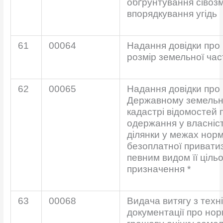
обґрунтування сівозм
впорядкування угідь
61
00064
Надання довідки про 
розмір земельної час
62
00065
Надання довідки про 
Державному земель
кадастрі відомостей 
одержання у власніс
ділянки у межах нор
безоплатної приватиз
певним видом її ціль
призначення *
63
00068
Видача витягу з техні
документації про но