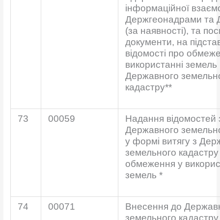
інформаційної взаємо
Держгеонадрами та 
(за наявності), та п
документи, на підстав
відомості про обмеж
використанні земель 
Державного земельн
кадастру**
73
00059
Надання відомостей 
Державного земельно
у формі витягу з Дер
земельного кадастру
обмеження у викорис
земель *
74
00071
Внесення до Держав
земельного кадастру