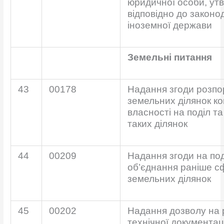
юридичної особи, ут
відповідно до законо
іноземної держави
Земельні питання
43
00178
Надання згоди розпо
земельних ділянок к
власності на поділ т
таких ділянок
44
00209
Надання згоди на под
об’єднання раніше 
земельних ділянок
45
00202
Надання дозволу на
технічної документаці