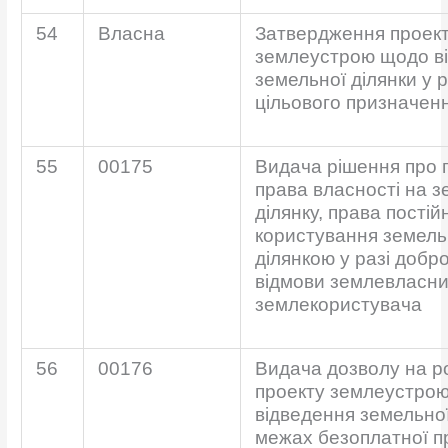
54
Власна
Затвердження проек
землеустрою щодо в
земельної ділянки у ра
цільового призначен
55
00175
Видача рішення про 
права власності на 
ділянку, права постій
користування земел
ділянкою у разі добро
відмови землевласни
землекористувача
56
00176
Видача дозволу на р
проекту землеустро
відведення земельної
межах безоплатної п