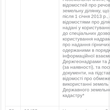
відомостей про речов
земельну ділянку, що
після 1 січня 2013 р.,
відомостями про діля
надані у користуванн
до спеціальних дозво
користування надрами
про надання гірничих 
одержаними в поряд
інформаційної взаємо
Держгеонадрами та 
(за наявності), та п
документи, на підстав
відомості про обмеж
використанні земель 
Державного земельн
кадастру*