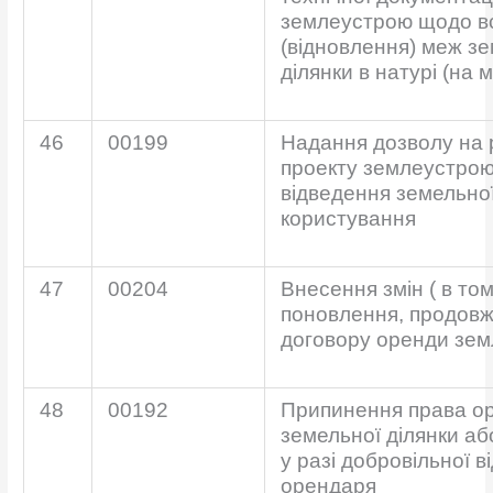
землеустрою щодо в
(відновлення) меж з
ділянки в натурі (на м
46
00199
Надання дозволу на
проекту землеустро
відведення земельної
користування
47
00204
Внесення змін ( в том
поновлення, продовж
договору оренди зем
48
00192
Припинення права о
земельної ділянки або
у разі добровільної в
орендаря