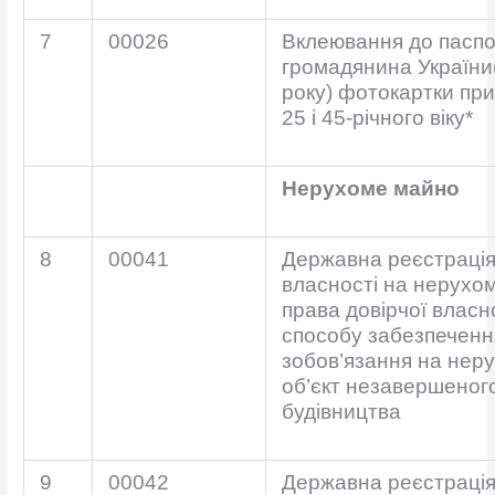
7
00026
Вклеювання до пасп
громадянина України
року) фотокартки при
25 і 45-річного віку*
Нерухоме майно
8
00041
Державна реєстрація
власності на нерухо
права довірчої власно
способу забезпеченн
зобов’язання на нер
об’єкт незавершеног
будівництва
9
00042
Державна реєстрація