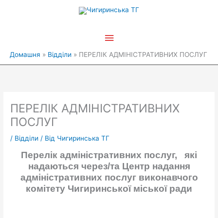
Перейти
Головне
до
вмісту
меню
Домашня
Відділи
ПЕРЕЛІК АДМІНІСТРАТИВНИХ ПОСЛУГ
ПЕРЕЛІК АДМІНІСТРАТИВНИХ
ПОСЛУГ
/
Відділи
/ Від
Чигиринська ТГ
Перелік адміністративних послуг,
які
надаються через/та
Центр надання
адміністративних послуг
виконавчого
комітету Чигиринської міської ради