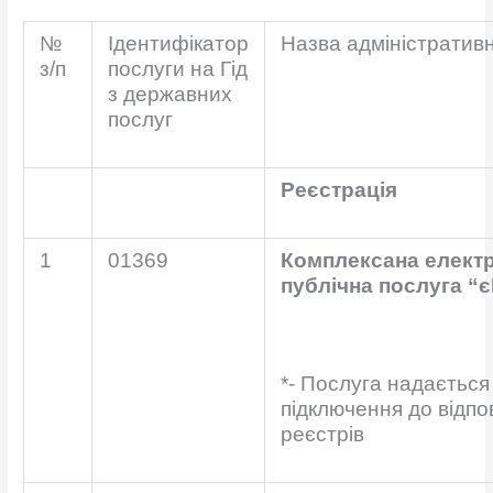
№
Ідентифікатор
Назва адміністративн
з/п
послуги на Гід
з державних
послуг
Реєстрація
1
01369
Комплексана елект
публічна послуга
“є
*- Послуга надається 
підключення до відпо
реєстрів