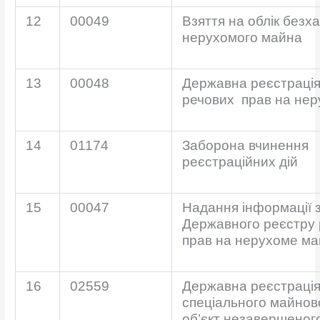
12
00049
Взяття на облік безх
нерухомого майна
13
00048
Державна реєстраці
речових прав на не
14
01174
Заборона вчинення
реєстраційних дій
15
00047
Надання інформації 
Державного реєстру 
прав на нерухоме м
16
02559
Державна реєстраці
спеціального майнов
об’єкт незавершеног