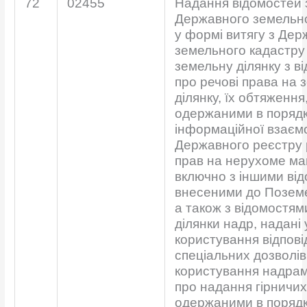
72
02455
Надання відомостей 
Державного земельно
у формі витягу з Дер
земельного кадастру
земельну ділянку з в
про речові права на 
ділянку, їх обтяження
одержаними в поряд
інформаційної взаємо
Державного реєстру 
прав на нерухоме ма
включно з іншими ві
внесеними до Поземе
а також з відомостям
ділянки надр, надані 
користування відпові
спеціальних дозволів
користування надрами
про надання гірничих 
одержаними в поряд