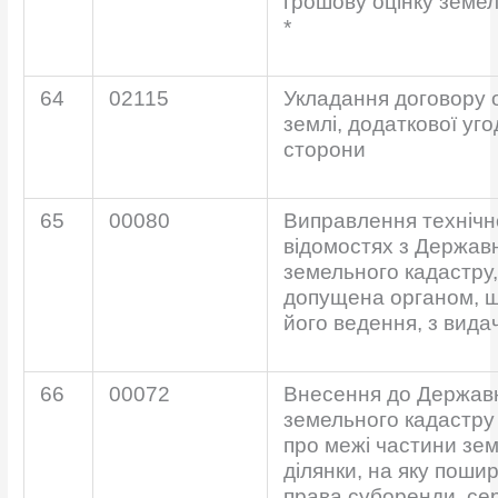
грошову оцінку земел
*
64
02115
Укладання договору 
землі, додаткової уго
сторони
65
00080
Виправлення технічн
відомостях з Держав
земельного кадастру,
допущена органом, щ
його ведення, з вида
66
00072
Внесення до Держав
земельного кадастру
про межі частини зе
ділянки, на яку пош
права суборенди, серв