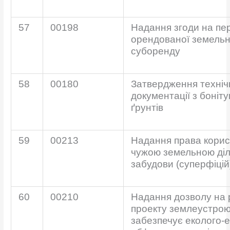
57
00198
Надання згоди на пе
орендованої земельно
суборенду
58
00180
Затвердження техніч
документації з боніт
ґрунтів
59
00213
Надання права кори
чужою земельною ді
забудови (суперфіцій
60
00210
Надання дозволу на
проекту землеустрою
забезпечує еколого-