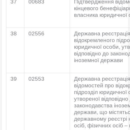
37
00683
Підтвердження відом
кінцевого бенефіціар
власника юридичної 
38
02556
Державна реєстрація
відокремленого підро
юридичної особи, ут
відповідно до законо
іноземної держави
39
02553
Державна реєстрація
відомостей про відо
підрозділ юридичної 
утвореної відповідно
законодавства інозе
держави, що містять
державному реєстрі
осіб, фізичних осіб –