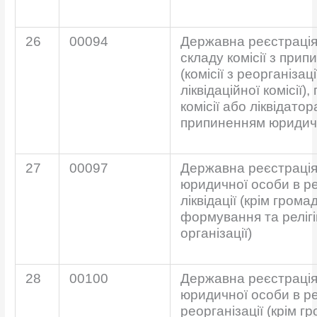
26
00094
Державна реєстрація
складу комісії з прип
(комісії з реорганізаці
ліквідаційної комісії),
комісії або ліквідато
припиненням юридич
27
00097
Державна реєстраці
юридичної особи в рез
ліквідації (крім грома
формування та релігі
організації)
28
00100
Державна реєстраці
юридичної особи в рез
реорганізації (крім г