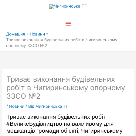
Перейти
Головне
до
вмісту
меню
Домашня
Новини
Триває виконання будівельних робіт в Чигиринському
опорному ЗЗСО №2
Триває виконання будівельних
робіт в Чигиринському опорному
ЗЗСО №2
/
Новини
/ Від
Чигиринська ТГ
Триває виконання будівельних робіт
#ВеликеБудівництво
на важливому для
мешканців громади об’єкті: Чигиринському