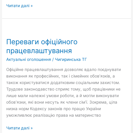
Читати далі »
Переваги
офіційного
Переваги офіційного
працевлаштування
працевлаштування
Актуальні оголошення
/
Чигиринська ТГ
Офіційне працевлаштування дозволяє вдало поєднувати
виконання як професійних, так і сімейних обов’язків, а
також користуватися додатковим соціальним захистом.
Трудове законодавство сприяє тому, щоб працівники не
лише мали належні умови роботи, а й могли виконувати
обов’язки, які вони несуть як члени сім’ї. Зокрема, ціла
низка норм Кодексу законів про працю України
уможливлює реалізацію права на материнство
Читати далі »