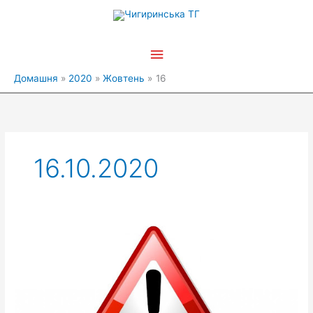
Перейти
Головне
до
вмісту
меню
Домашня
2020
Жовтень
16
16.10.2020
До
уваги
жителів
міста
та
громади!