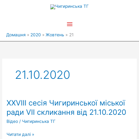
Перейти
Головне
до
вмісту
меню
Домашня
2020
Жовтень
21
21.10.2020
ХХVІІІ сесія Чигиринської міської
ХХVІІІ
сесія
ради VII скликання від 21.10.2020
Чигиринської
Відео
/
Чигиринська ТГ
міської
ради
Читати далі »
VII