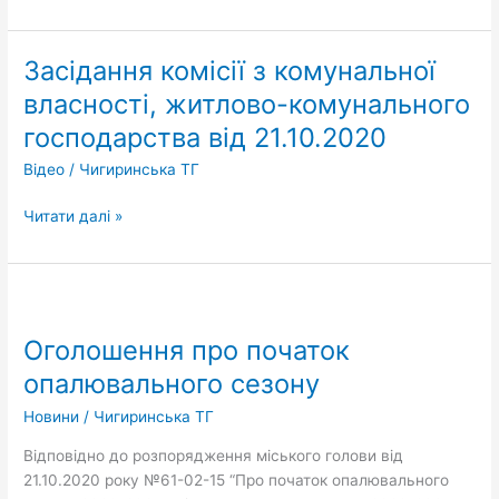
скликання
від
21.10.2020
Засідання комісії з комунальної
Засідання
комісії
власності, житлово-комунального
з
господарства від 21.10.2020
комунальної
власності,
Відео
/
Чигиринська ТГ
житлово-
комунального
Читати далі »
господарства
від
21.10.2020
Оголошення
про
Оголошення про початок
початок
опалювального
опалювального сезону
сезону
Новини
/
Чигиринська ТГ
Відповідно до розпорядження міського голови від
21.10.2020 року №61-02-15 “Про початок опалювального