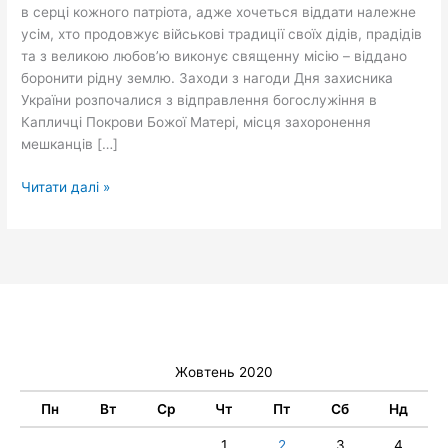
в серці кожного патріота, адже хочеться віддати належне
усім, хто продовжує військові традиції своїх дідів, прадідів
та з великою любов’ю виконує священну місію – віддано
боронити рідну землю. Заходи з нагоди Дня захисника
України розпочалися з відправлення богослужіння в
Капличці Покрови Божої Матері, місця захоронення
мешканців […]
Читати далі »
Жовтень 2020
Пн
Вт
Ср
Чт
Пт
Сб
Нд
1
2
3
4