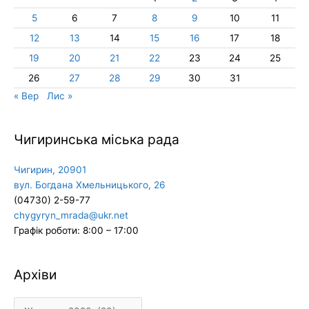
5
6
7
8
9
10
11
12
13
14
15
16
17
18
19
20
21
22
23
24
25
26
27
28
29
30
31
« Вер
Лис »
Чигиринська міська рада
Чигирин, 20901
вул. Богдана Хмельницького, 26
(04730) 2-59-77
chygyryn_mrada@ukr.net
Графік роботи: 8:00 – 17:00
Архіви
Архіви