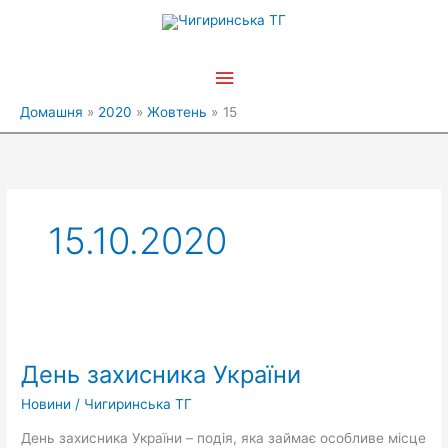
Перейти
Головне
до
вмісту
меню
Домашня
2020
Жовтень
15
15.10.2020
День
захисника
День захисника України
України
Новини
/
Чигиринська ТГ
День захисника України – подія, яка займає особливе місце