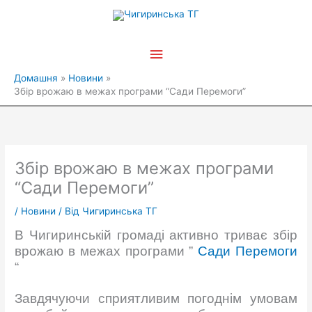
Перейти
Головне
до
вмісту
меню
Домашня
Новини
Збір врожаю в межах програми “Сади Перемоги”
Збір врожаю в межах програми
“Сади Перемоги”
/
Новини
/ Від
Чигиринська ТГ
В Чигиринській громаді активно триває збір
врожаю в межах програми ”
Сади Перемоги
“
Завдячуючи сприятливим погоднім умовам