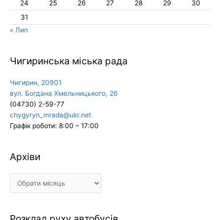
24
25
26
27
28
29
30
31
« Лип
Чигиринська міська рада
Чигирин, 20901
вул. Богдана Хмельницького, 26
(04730) 2-59-77
chygyryn_mrada@ukr.net
Графік роботи: 8:00 – 17:00
Архіви
Архіви
Розклад руху автобусів