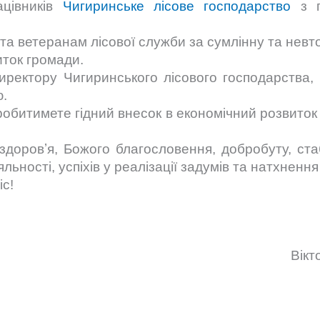
ацівників
Чигиринське лісове господарство
з 
 та ветеранам лісової служби за сумлінну та нев
иток громади.
иректору Чигиринського лісового господарства
ю.
робитимете гідний внесок в економічний розвито
 здоровʼя, Божого благословення, добробуту, стаб
яльності, успіхів у реалізації задумів та натхнення
іс!
олова Віктор Харч