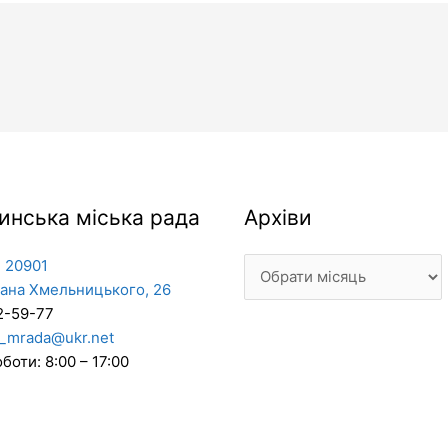
Архіви
инська міська рада
Архіви
 20901
дана Хмельницького, 26
2-59-77
_mrada@ukr.net
боти: 8:00 – 17:00