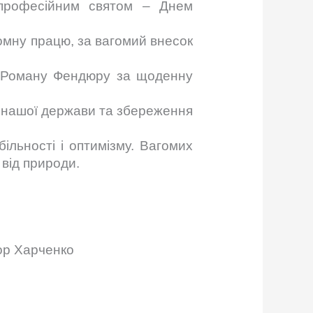
професійним святом – Днем
томну працю, за вагомий внесок
, Роману Фендюру за щоденну
к нашої держави та збереження
ільності і оптимізму. Вагомих
 від природи.
енко