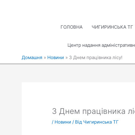
Перейти
до
вмісту
ГОЛОВНА
ЧИГИРИНСЬКА ТГ
Центр надання адміністративн
Домашня
Новини
З Днем працівника лісу!
З Днем працівника лі
/
Новини
/ Від
Чигиринська ТГ