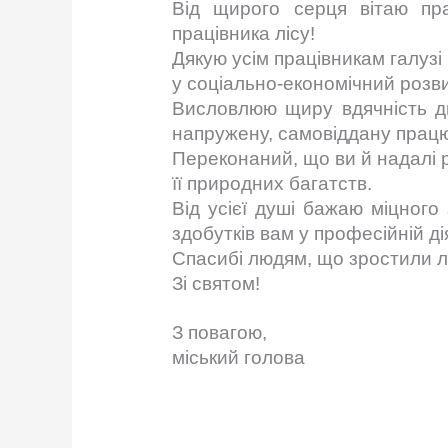
Від щирого серця вітаю пр
працівника лісу!
Дякую усім працівникам галузі
у соціально-економічний розв
Висловлюю щиру вдячність д
напружену, самовіддану прац
Переконаний, що ви й надалі 
її природних багатств.
Від усієї душі бажаю міцного
здобутків вам у професійній ді
Спасибі людям, що зростили л
Зі святом!
З повагою,
міський г