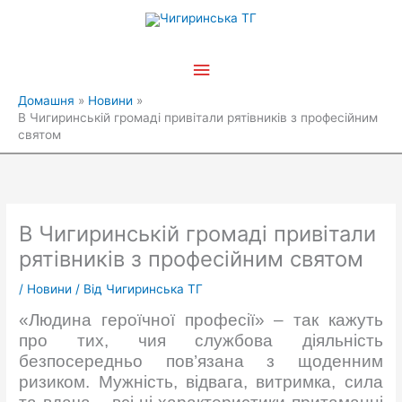
Перейти
Головне
до
вмісту
меню
Домашня
Новини
В Чигиринській громаді привітали рятівників з професійним
святом
В Чигиринській громаді привітали
рятівників з професійним святом
/
Новини
/ Від
Чигиринська ТГ
«Людина героїчної професії» – так кажуть
про тих, чия службова діяльність
безпосередньо пов’язана з щоденним
ризиком.
Мужність, відвага, витримка, сила