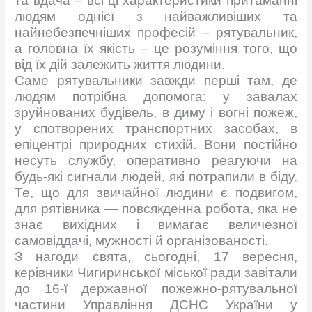
та вдача – всі ці характеристики притаманні
людям однієї з найважливіших та
найнебезпечніших професій – рятувальник,
а
головна їх якість – це розуміння того, що
від їх дій залежить життя людини.
Саме рятувальники завжди перші там, де
людям потрібна допомога: у завалах
зруйнованих будівель, в диму і вогні пожеж,
у спотворених транспортних засобах, в
епіцентрі природних стихій. Вони постійно
несуть службу, оперативно реагуючи на
будь-які сигнали людей, які потрапили в біду.
Те, що для звичайної людини є подвигом,
для рятівника — повсякденна робота, яка не
знає вихідних і вимагає величезної
самовіддачі, мужності й організованості.
З нагоди свята, сьогодні, 17 вересня,
керівники Чигиринської міської ради завітали
до 16-ї державної пожежно-рятувальної
частини Управління ДСНС України у