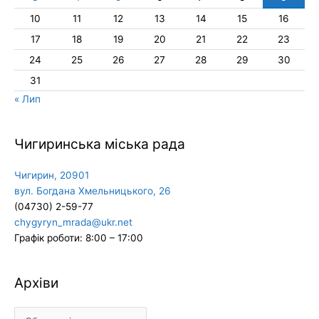
10
11
12
13
14
15
16
17
18
19
20
21
22
23
24
25
26
27
28
29
30
31
« Лип
Чигиринська міська рада
Чигирин, 20901
вул. Богдана Хмельницького, 26
(04730) 2-59-77
chygyryn_mrada@ukr.net
Графік роботи: 8:00 – 17:00
Архіви
Архіви