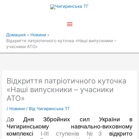
Перейти
Головне
до
вмісту
меню
Домашня
Новини
Відкриття патріотичного куточка «Наші випускники –
учасники АТО»
Відкриття патріотичного куточка
«Наші випускники – учасники
АТО»
/
Новини
/ Від
Чигиринська ТГ
Д
о Дня Збройних сил України в
Чигиринському навчально-виховному
комплексі
І-ІІІ ступенів №3
відкрито