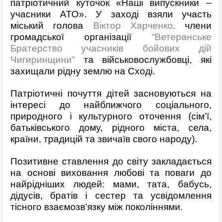
патріотичний куточок «Наші випускники –
учасники АТО». У заході взяли участь
міський голова
Віктор Харченко,
члени
громадської організації
“Ветеранське
Братерство учасників бойових дій
Чигиринщини”
та військовослужбовці, які
захищали рідну землю на Сході.
Патріотичні почуття дітей засновуються на
інтересі до найближчого соціального,
природного і культурного оточення (сім’ї,
батьківського дому, рідного міста, села,
країни, традицій та звичаїв свого народу).
Позитивне ставлення до світу закладається
на основі виховання любові та поваги до
найрідніших людей: мами, тата, бабусь,
дідусів, братів і сестер та усвідомлення
тісного взаємозв’язку між поколіннями.