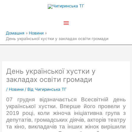
Перейти
Головне
до
вмісту
меню
Домашня
Новини
День української хустки у закладах освіти громади
День української хустки у
закладах освіти громади
/
Новини
/ Від
Чигиринська ТГ
07 грудня відзначається Всесвітній день
української хустки. Вперше його провели у
2019 році, коли жіноча ініціативна група з
депутатів, громадських діячів, акторів театру
та кіно, викладачів та інших жінок вирішили